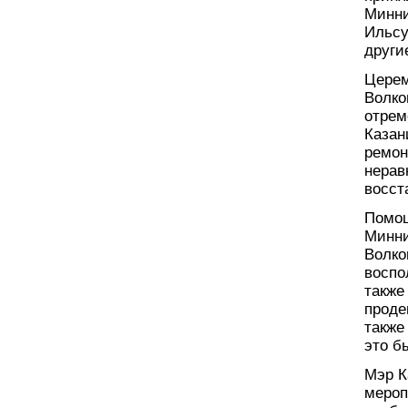
Минни
Ильсу
други
Церем
Волко
отрем
Казан
ремон
нерав
восст
Помощ
Минни
Волко
воспо
также
проде
также
это б
Мэр К
мероп