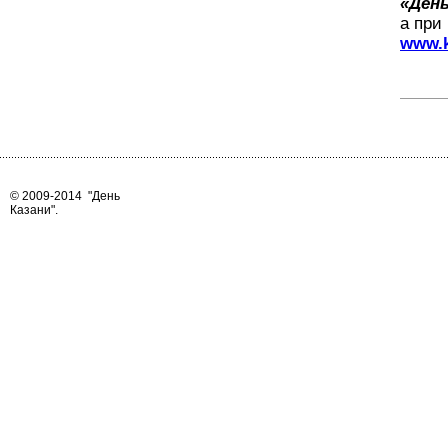
«День
а при
www.k
© 2009-2014
"День
Казани"
.