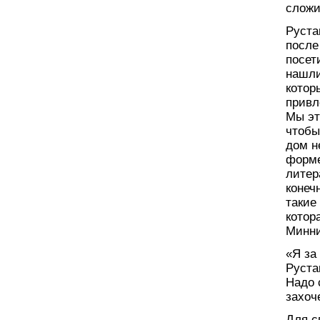
сложи
Руста
после
посет
нашли
котор
привл
Мы эт
чтобы
дом н
форме
литер
конеч
такие
котор
Минни
«Я за
Руста
Надо 
захоч
Для с