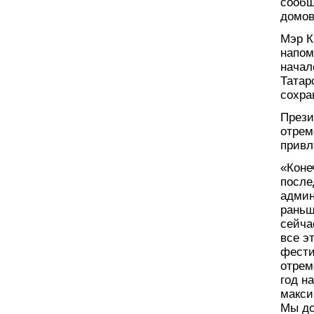
сообщ
домов
Мэр К
напом
начал
Татар
сохра
Прези
отрем
привл
«Коне
после
админ
раньш
сейча
все э
фести
отрем
год н
макси
Мы до