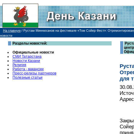
На главную
/
Рустам Минниханов на фестивале «Том Сойер Фест»: Отремонтированн
новости
Разделы новостей:
Руст
центр
Офиц
Официальные новости
СМИ Татарстана
Новости Казани
Религия
Руст
Работа - вакансии
Отре
Пресс-релизы партнеров
Полезные статьи
для 
30.08
Источ
Адрес
Закры
Сойер
приня