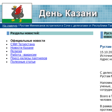
На главную
/
Рустам Минниханов встретился в Сочи с делегатами от Республики Та
Разделы новостей:
Руст
ново
Официальные новости
СМИ Татарстана
Рустам
Новости Казани
Религия
15.10.2
Работа - вакансии
Источни
Пресс-релизы партнеров
Адрес н
Полезные статьи
С делег
Рустам 
Напомни
ученые,
сотрудн
Всего в
человек
В рамка
протяже