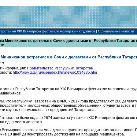
тарстан на XIX Всемирном фестивале молодежи и студентов | Официальные новости
ам Минниханов встретился в Сочи с делегатами от Республики Татарстан
сти
 Минниханов встретился в Сочи с делегатами от Республики Татарс
017
к информации:
Правительство Республики Татарстан
овости:
http://prav.tatar.ru/rus/index.htm/news/1034835.htm
атами от Республики Татарстан на XIX Всемирном фестивале молодежи и студ
Минниханов.
м, что Республику Татарстан на ВФМС - 2017 года представляют 200 делегат
 представители молодежных общественных объединений, студенты вузов, в т
ики крупных промышленных предприятий Татарстана.
 Татарстане было подано 2674 заявки на участие в XIX Всемирном фестивале 
 на одно место делегата.
х Всемирного фестиваля молодежи и студентов проходит выставка регионов
ние 10 дней демонстрировать достижения на площадке Медиацентра.