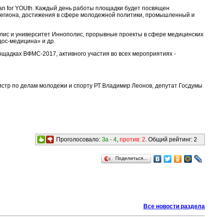
tan for YOUth. Каждый день работы площадки будет посвящен
региона, достижения в сфере молодежной политики, промышленный и
олис и университет Иннополис, прорывные проекты в сфере медицинских
ос-медицина» и др.
адках ВФМС-2017, активного участия во всех мероприятиях -
тр по делам молодежи и спорту РТ Владимир Леонов, депутат Госдумы
Проголосовало:
За -
4
,
против:
2
. Общий рейтинг:
2
Поделиться…
Все новости раздела