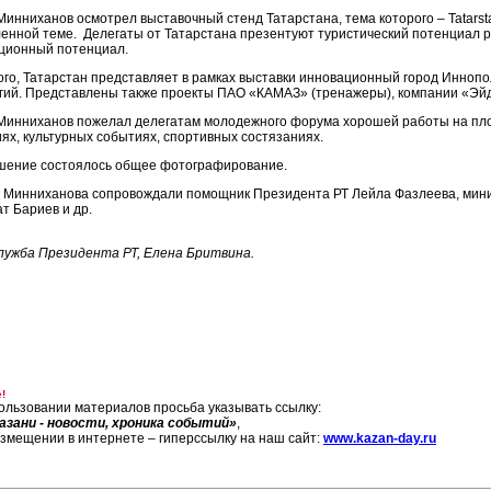
Минниханов осмотрел выставочный стенд Татарстана, тема которого – Tatars
енной теме. Делегаты от Татарстана презентуют туристический потенциал 
ционный потенциал.
ого, Татарстан представляет в рамках выставки инновационный город Инноп
гий. Представлены также проекты ПАО «КАМАЗ» (тренажеры), компании «Эйд
Минниханов пожелал делегатам молодежного форума хорошей работы на площ
иях, культурных событиях, спортивных состязаниях.
шение состоялось общее фотографирование.
 Минниханова сопровождали помощник Президента РТ Лейла Фазлеева, минис
т Бариев и др.
лужба Президента РТ, Елена Бритвина.
!
ользовании материалов просьба указывать ссылку:
азани - новости, хроника событий»
,
азмещении в интернете – гиперссылку на наш сайт:
www.kazan-day.ru