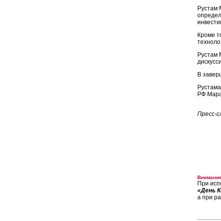
Рустам 
определ
инвести
Кроме т
техноло
Рустам 
дискусс
В завер
Рустама
РФ Мара
Пресс-с
Внимание
При исп
«День К
а при р