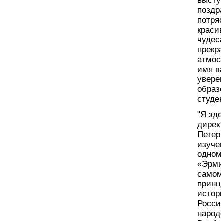
высту
поздр
потря
краси
чудес
прекр
атмос
имя в
увере
образ
студе
"Я зд
дирек
Петер
изуче
одном
«Эрми
самом
принц
истор
Росси
народ