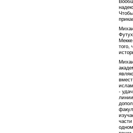
Вообщ
надею
Чтобы
прика
Михаи
Футух
Мекке
того,
исто
Михаи
акаде
являю
вмест
ислам
- уда
линии
допол
факул
изуча
части
одном