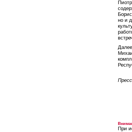
Пиотр
содер
Борис
но и 
культ
работ
встре
Далее
Михаи
компл
Респу
Пресс
Внима
При и