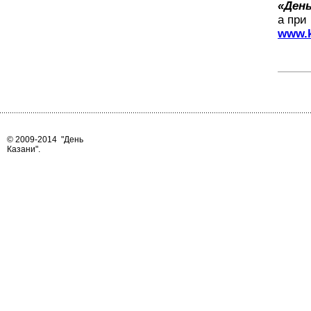
«День
а при
www.k
© 2009-2014
"День
Казани"
.