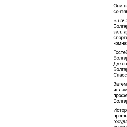
Они п
сентя
В нач
Болга
зал, 
спорт
комна
Госте
Болга
Духов
Болга
Спасс
Затем
ислам
профе
Болга
Истор
профе
госуд