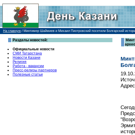
На главную
/
Минтимер Шаймиев и Михаил Пиотровский посетили Болгарский истори
Разделы новостей:
Минт
архео
Официальные новости
СМИ Татарстана
Новости Казани
Минт
Религия
Болг
Работа - вакансии
Пресс-релизы партнеров
19.10
Полезные статьи
Источ
Адрес
Сегод
Предс
"Возр
Эрмит
истор