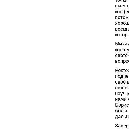
точки
вмест
конфл
потом
хорош
всегд
котор
Михаи
конце
светс
вопро
Ректо
подче
своё 
нише.
научн
нами 
Борис
больш
дальн
Завер