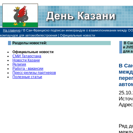
На главную
/
В Сан-Франциско подписан меморандум о взаимопонимании между ООО
компаундов для автомобилестроения | Официальные новости
Разделы новостей:
В Са
и JVI
для 
Официальные новости
СМИ Татарстана
Новости Казани
Религия
В Са
Работа - вакансии
межд
Пресс-релизы партнеров
Полезные статьи
пере
авто
25.10
Источ
Адрес
Ряд д
между