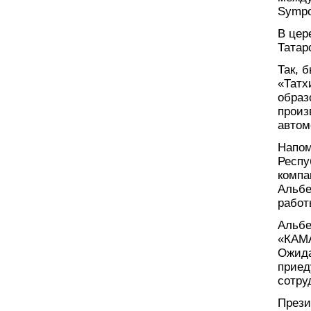
Sympo
В цер
Татар
Так, 
«Татх
образ
произ
автом
Напом
Респу
компа
Альбе
работ
Альбе
«КАМА
Ожида
приед
сотру
Прези