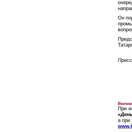
очере
напра
Он по
промы
вопро
Предс
Татар
Пресс
Внима
При и
«День
а при
www.k