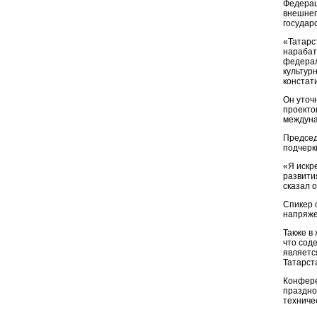
Федерац
внешнеп
государс
«Татарс
нарабат
федерал
культур
констат
Он уточ
проекто
междуна
Председ
подчерк
«Я искр
развити
сказал о
Спикер 
напряже
Также в
что сод
являетс
Татарст
Конфере
праздно
техниче