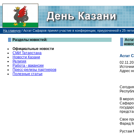
На главную
/
Асгат Сафаров принял участие в конференции, приуроченной к 25-ле
Разделы новостей:
Асга
ново
Официальные новости
СМИ Татарстана
Асгат 
Новости Казани
Религия
02.11.2
Работа - вакансии
Источни
Пресс-релизы партнеров
Адрес н
Полезные статьи
Сегодня
Республ
В мероп
Сафаров
государ
предста
Свое пр
Фарид 
Рустам 