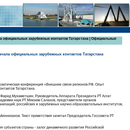
ала официальных зарубежных контактов Татарстана | Официальные
начала официальных зарубежных контактов Татарстана
практическая конференция «Внешние связи регионов РФ. Опыт
онтактов Татарстана.
 Фарид Мухаметшин, Руководитель Аппарата Президента РТ Асгат
кадемии наук РТ Мякзюм Салахов, представители органов
анизаций, российских и зарубежных научно-образовательных институтов,
инниханов. Текст приветствия зачитал Председатель Госсовета РТ
 субъектов страны - залог динамичного развития Российской