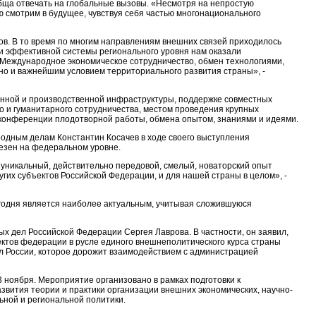
обща отвечать на глобальные вызовы. «Несмотря на непростую
 смотрим в будущее, чувствуя себя частью многонационального
ов. В то время по многим направлениям внешних связей приходилось
и эффективной системы регионального уровня нам оказали
 Международное экономическое сотрудничество, обмен технологиями,
 но и важнейшим условием территориального развития страны», -
онной и производственной инфраструктуры, поддержке совместных
о и гуманитарного сотрудничества, местом проведения крупных
конференции плодотворной работы, обмена опытом, знаниями и идеями.
дным делам Константин Косачев в ходе своего выступления
езен на федеральном уровне.
то уникальный, действительно передовой, смелый, новаторский опыт
угих субъектов Российской Федерации, и для нашей страны в целом», -
егодня является наиболее актуальным, учитывая сложившуюся
х дел Российской Федерации Сергея Лаврова. В частности, он заявил,
тов федерации в русле единого внешнеполитического курса страны
л России, которое дорожит взаимодействием с администрацией
 ноября. Мероприятие организовано в рамках подготовки к
звития теории и практики организации внешних экономических, научно-
ьной и региональной политики.