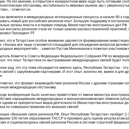
ии. По его мнению, в открытом и конкурентном мире надо быть готовыми со
олитическую обстановку, нестабильность мировых рынков, мы с уверенностью
тва», - отметил он.
тан включился в международные интеграционные процессы в начале 90-х год
ывать новый для российских регионов опыт. Большую поддержку в построени
ьные органы власти и в первую очередь Министерство иностранных дел РФ.
ные контакты регионов стали не только широко распространенной практикой,
ировал Президент РТ.
нил, что в Татарстане особое внимание уделяется формированию инвестици
в. «Казань все чаще становится площадкой для обсуждения вопросов деловог
родных мероприятий», - заметил Рустам Минниханов и пожелал участникам 
атель Комитета Совета Федерации Федерального Собрания РФ по междунаро
нул, что опыт Татарстана по выстраиванию международных связей будет пол
енне рад, что эта тема обсуждается именно здесь. Республика Татарстан - э
я связей с зарубежными партнерами. И этот опыт, конечно же, важен и для др
н.
отметил, что формат взаимодействия регионов России с другими странами с
нную международную обстановку.
 ходе конференции было зачитано приветствие от имени министра иностранны
ействие наращиванию международных и внешнеэкономических обменов субъек
я одним из приоритетных видов деятельности Министерства иностранных де
ана по совершенствованию его внешних связей.
нция «Внешние связи регионов РФ. Опыт Республики Татарстан» пройдет 2-3
ванию 100-летия образования ТАССР и призвано дать оценку результатам ра
ских и социокультурных связей регионов России в системе стратегий федерал