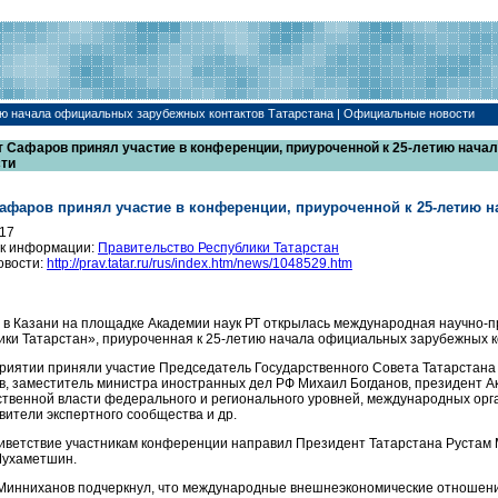
тию начала официальных зарубежных контактов Татарстана | Официальные новости
т Сафаров принял участие в конференции, приуроченной к 25-летию нач
сти
Сафаров принял участие в конференции, приуроченной к 25-летию 
017
к информации:
Правительство Республики Татарстан
овости:
http://prav.tatar.ru/rus/index.htm/news/1048529.htm
 в Казани на площадке Академии наук РТ открылась международная научно-
ики Татарстан», приуроченная к 25-летию начала официальных зарубежных к
риятии приняли участие Председатель Государственного Совета Татарстана
, заместитель министра иностранных дел РФ Михаил Богданов, президент А
ственной власти федерального и регионального уровней, международных орг
вители экспертного сообщества и др.
иветствие участникам конференции направил Президент Татарстана Рустам М
Мухаметшин.
Минниханов подчеркнул, что международные внешнеэкономические отношения