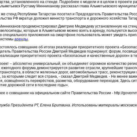
дства, установленного на стенде. Подробнее о модели и в целом о проекте 
Альметьевск Рустаму Минниханову рассказал глава Альметьевского муниципа
 же стенд Республики Татарстан посетил и Председатель Правительства Рос
льства РФ вкратце доложил министр транспорта и дорожного хозяйства Тат
Минниханов продемонстрировал Дмитрию Медведеву установленную на стенде 
о велосипеды, которые в Альметьевске можно взять в аренду, пользуются выс
 специального приложения на смартфоне пользователь может увидеть прип
системы
аренды
.
остоялось совещание об итогах реализации приоритетного проекта «Безопасн
атель Правительства России Дмитрий Медведев подчеркнул: форум, посвяще
реализации приоритетного проекта «Безопасные и качественные дороги» в те
роект – абсолютно универсальный, он объединяет огромное количество регио
х ежегодного форума демонстрируется развитие отрасли, крупнейшие транспо
 транспорта, в области железных дорог, автомобильных трасс, реконструкции
, за которыми следит вся страна, - сказал Дмитрий Медведев. - Не менее ва
я, освещённость перекрёстков, разметка, оборудование переходов. Здесь сит
итие дорожной сети в последние годы».
ее о совещании на официальном сайте Правительства России - http://governm
лужба Президента РТ, Елена Бритвина. Использованы материалы московск