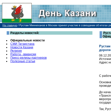
На главную
/
Рустам Минниханов в Москве принял участие в совещании об итогах р
Разделы новостей:
Руст
Офиц
Официальные новости
СМИ Татарстана
Рустам
Новости Казани
дороги
Религия
Работа - вакансии
06.12.2
Пресс-релизы партнеров
Источни
Полезные статьи
Адрес н
С рабоч
Основна
проводи
До нача
«Трансп
меропри
государ
Так, Ру