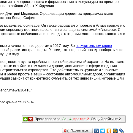
развития велопространства и формирования велокультуры на примере
льного района Айрат Хайруллин.
сии Дмитрий Медведев. О реализации дорожных программах главе
арстана Ленар Сафин.
модель велосипедов. Он также рассказал о проекте в Альметьевске и о
оким спросом у местного населения и оснащены системой «Глонасс». С
аркованные поблизости велосипеды, которыми можно воспользоваться в
ые и качественные дороги» в 2017 году. Во
вступительном слове
нный развитию транспорта России, - это хороший повод пообщаться по
кущем году.
нов, поскольку эта проблема носит общезначимый характер. На выставке
ртные стройки, в том числе и дороги, достижения в сфере создания
 и строительства аэропортов. Это действительно крупные и знаковые
жны и более простые вещи – состояние автомобильных дорог, организация
уация зависит от конкретного субъекта, от тех инвестиций, которые шли
ent.ru/news/30418/
ого филиала «ТНВ».
Проголосовало:
За -
4
,
против:
2
. Общий рейтинг:
2
Поделиться…