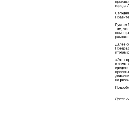
произво
города 
Сегодня
Правите
Рустам 
том, чт
помощью
рамках 
Далее с
Председ
итогам 
«Этот п
в рамка
средств
проекты
движени
на разв
Подробн
Пресс-с