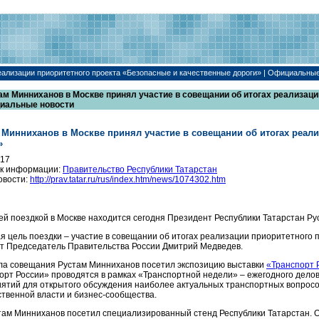
еализации приоритетного проекта «Безопасные и качественные дороги» | Официальны
ам Минниханов в Москве принял участие в совещании об итогах реализаци
иальные новости
 Минниханов в Москве принял участие в совещании об итогах реали
»
017
к информации:
Правительство Республики Татарстан
овости:
http://prav.tatar.ru/rus/index.htm/news/1074302.htm
ей поездкой в Москве находится сегодня Президент Республики Татарстан Р
я цель поездки – участие в совещании об итогах реализации приоритетного п
т Председатель Правительства России Дмитрий Медведев.
ла совещания Рустам Минниханов посетил экспозицию выставки
«Транспорт 
орт России» проводятся в рамках «Транспортной недели» – ежегодного дел
ятий для открытого обсуждения наиболее актуальных транспортных вопрос
ственной власти и бизнес-сообщества.
стам Минниханов посетил специализированный стенд Республики Татарстан. 