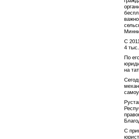
гражд
орган
беспл
важно
сельс
Минни
С 201
4 тыс
По ег
юриди
на та
Сегод
механ
самоу
Руста
Респу
право
Благо
С при
юрист