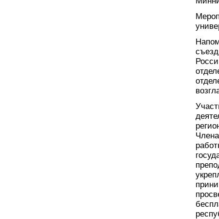
Минни
Мероп
униве
Напом
съезд
Росси
отдел
отдел
возгл
Участ
деяте
регио
Члена
работ
госуд
препо
укреп
прини
просв
беспл
респу