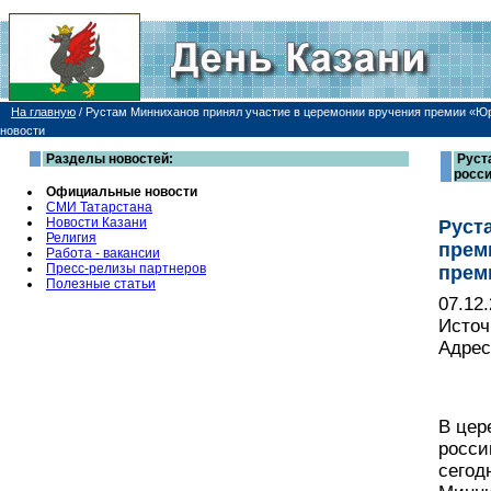
На главную
/
Рустам Минниханов принял участие в церемонии вручения премии «Юр
новости
Разделы новостей:
Руст
росси
Официальные новости
СМИ Татарстана
Новости Казани
Руст
Религия
прем
Работа - вакансии
Пресс-релизы партнеров
прем
Полезные статьи
07.12
Источ
Адрес
В цер
росси
сегод