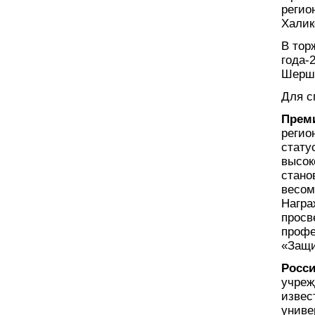
регио
Халик
В тор
года-
Шерш
Для с
Прем
регио
стату
высок
стано
весом
Награ
просв
профе
«Защи
Росс
учреж
извес
униве