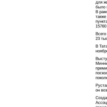
для ж
было 
В рам
также
пункт
15760
Всего
23 ты
В Тат
ноябр
Высту
Минни
преми
поско
покол
Руста
он во
Созда
Ассоц