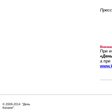
Пресс
Внима
При и
«День
а при
www.k
© 2009-2014
"День
Казани"
.