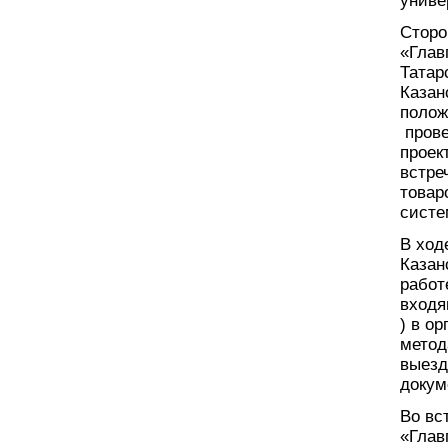
униве
Сторо
«Глав
Татар
Казан
полож
прове
проек
встре
товар
систе
В ход
Казан
работ
входя
) в о
метод
выезд
докум
Во вс
«Глав