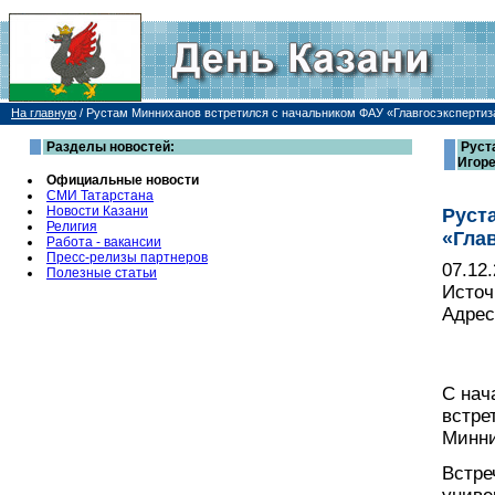
На главную
/
Рустам Минниханов встретился с начальником ФАУ «Главгосэксперти
Разделы новостей:
Руст
Игор
Официальные новости
СМИ Татарстана
Новости Казани
Руст
Религия
«Гла
Работа - вакансии
Пресс-релизы партнеров
07.12
Полезные статьи
Источ
Адрес
С нач
встре
Минни
Встре