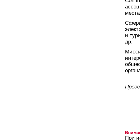
Confi
ассоц
места
Сферы
элект
и тур
др.
Мисси
интер
общес
орган
Пресс
Внима
При и