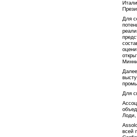
Итали
Прези
Для с
потен
реали
предс
соста
оцени
откры
Минни
Далее
высту
промы
Для с
Ассоц
объед
Лоди,
Assol
всей 