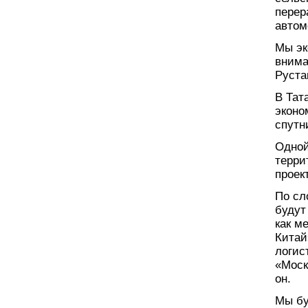
перер
автом
Мы эк
внима
Руста
В Тат
эконо
спутн
Одной
терри
проек
По сл
будут
как м
Китай
логис
«Моск
он.
Мы бу