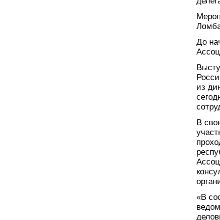
делег
Мероп
Ломба
До на
Ассоц
Высту
Росси
из ди
сегод
сотру
В сво
участ
прохо
респу
Ассоц
консу
орган
«В со
ведом
делов