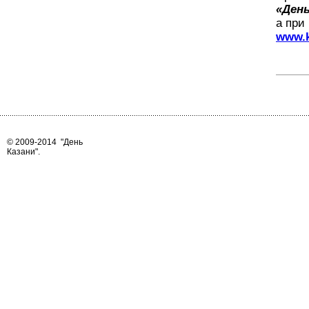
«День
а при
www.k
© 2009-2014
"День
Казани"
.