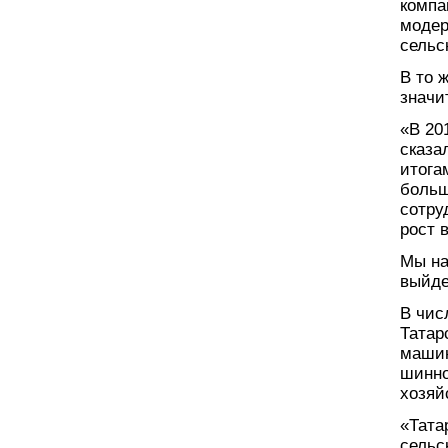
компа
модер
сельс
В то 
значи
«В 20
сказа
итога
больш
сотру
рост 
Мы на
выйде
В чис
Татар
машин
шинно
хозяй
«Тата
сельс