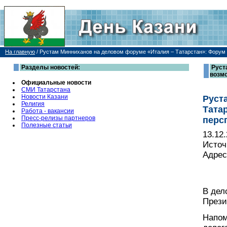
На главную
/
Рустам Минниханов на деловом форуме «Италия – Татарстан»: Форум 
Разделы новостей:
Руст
возмо
Официальные новости
СМИ Татарстана
Новости Казани
Руст
Религия
Тата
Работа - вакансии
Пресс-релизы партнеров
перс
Полезные статьи
13.12
Источ
Адрес
В дел
Прези
Напом