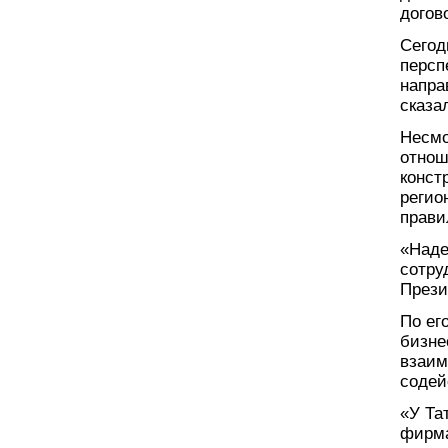
догов
Сегод
персп
напра
сказа
Несмо
отнош
конст
регио
прави
«Наде
сотру
Прези
По ег
бизне
взаим
соде
«У Та
фирма