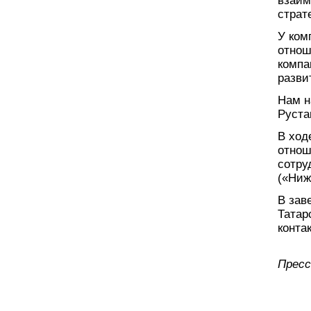
взаим
страт
У ком
отнош
компа
разви
Нам н
Руста
В ход
отнош
сотру
(«Ниж
В зав
Татар
конта
Пресс