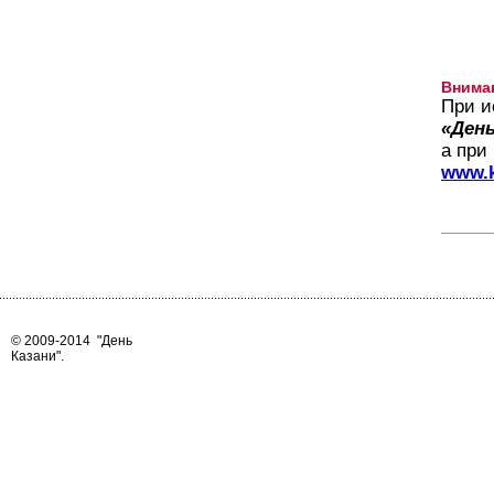
Внима
При и
«День
а при
www.k
© 2009-2014
"День
Казани"
.