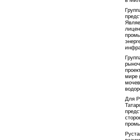
в Мил
Групп
предс
Являе
лицен
промы
энерг
инфра
Групп
рыноч
проек
мире 
мочев
водор
Для Р
Татар
предс
сторо
промы
Руста