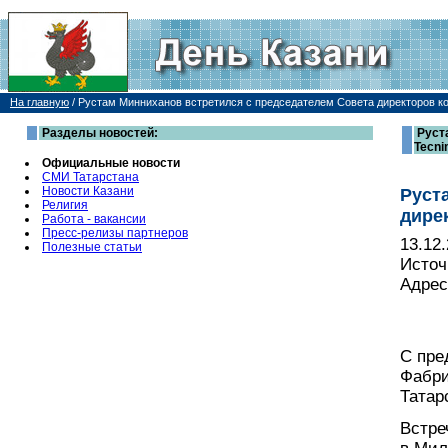
На главную
/
Рустам Минниханов встретился с председателем Совета директоров к
Разделы новостей:
Руст
Tecni
Официальные новости
СМИ Татарстана
Новости Казани
Руст
Религия
дире
Работа - вакансии
Пресс-релизы партнеров
13.12
Полезные статьи
Источ
Адрес
С пре
Фабри
Татар
Встре