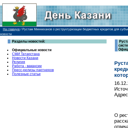
На главную
/
Рустам Минниханов о реструктуризации бюджетных кредитов для субъ
новости
Разделы новостей:
Руст
систе
Офиц
Официальные новости
СМИ Татарстана
Новости Казани
Религия
Руст
Работа - вакансии
кред
Пресс-релизы партнеров
Полезные статьи
кото
16.12
Источ
Адрес
О рес
расск
отвеч