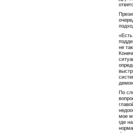
ответ
Прези
очере
подхо
«Есть
подде
не та
Конеч
ситуа
опред
выстр
систе
демон
По сл
вопро
главо
недоо
мое м
где н
норма