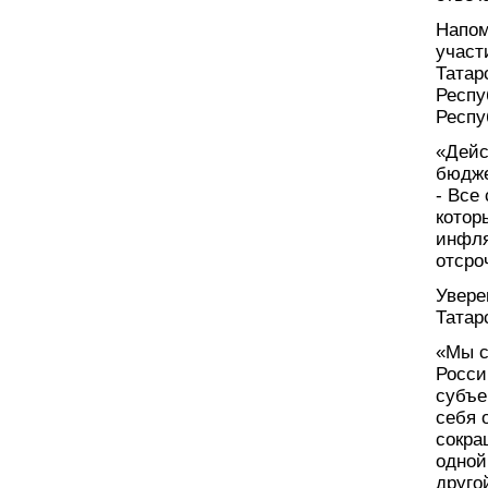
Напом
участ
Татар
Респу
Респу
«Дейс
бюдже
- Все
котор
инфля
отсроч
Увере
Татар
«Мы с
Росси
субъе
себя 
сокра
одной
друго