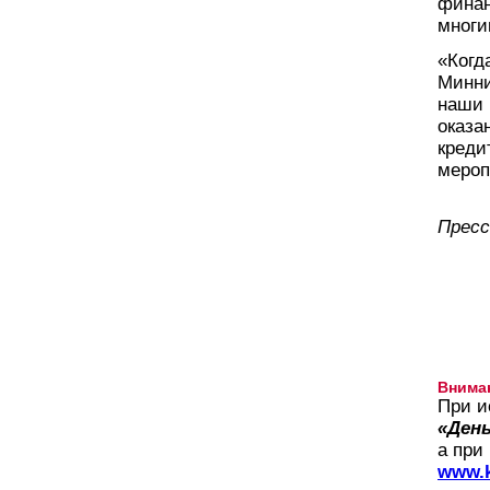
финан
многи
«Когд
Минни
наши 
оказа
креди
мероп
Пресс
Внима
При и
«День
а при
www.k