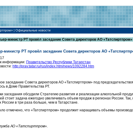
иртпром» | Официальные новости
ьер-министр РТ провёл заседание Совета директоров АО «Татспиртпром»
р-министр РТ провёл заседание Совета директоров АО «Татспиртп
017
к информации:
Правительство Республики Татарстан
овости:
http://prav.tatar.ru/rus/index.htm/news/1092284.htm
ое заседание Совета директоров АО «Татспиртпром» под председательство
ось в Доме Правительства РТ.
ки заседания обсудили Стратегию развития и реализации алкогольной проду
ей стоит задача ежегодно увеличивать объем продаж в регионах России. Так,
х России в три раза больше, чем в Татарстане.
ыло отмечено, что «Татспиртпром» продолжит наращивать объемы производс
лужба АО «Татспиртпром».