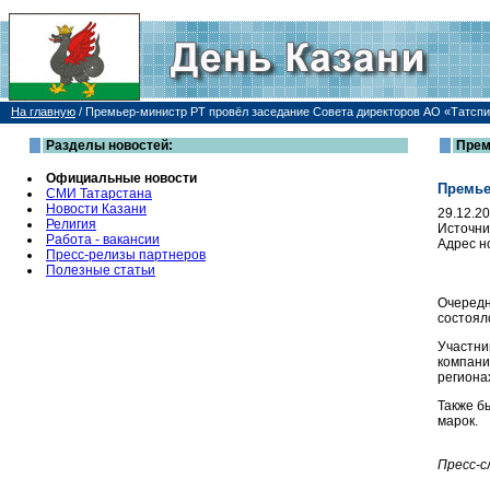
На главную
/
Премьер-министр РТ провёл заседание Совета директоров АО «Татсп
Разделы новостей:
Прем
Официальные новости
Премье
СМИ Татарстана
Новости Казани
29.12.2
Религия
Источни
Работа - вакансии
Адрес н
Пресс-релизы партнеров
Полезные статьи
Очередн
состоял
Участни
компани
региона
Также б
марок.
Пресс-с