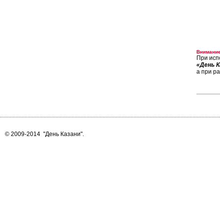
Внимание
При исп
«День К
а при р
© 2009-2014
"День Казани"
.