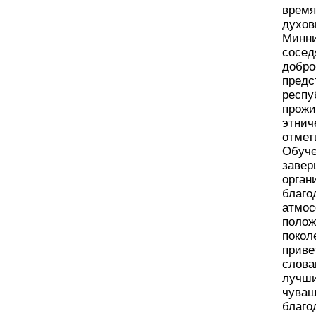
время
духов
Минни
сосед
добро
предс
респу
прожи
этнич
отмет
Обуче
завер
орган
благо
атмос
полож
покол
приве
слова
лучши
чуваш
благо