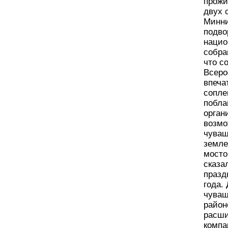
прожи
двух 
Минни
подво
нацио
собра
что с
Всеро
впеча
сопле
побла
орган
возмо
чуваш
земле
мосто
сказа
празд
года.
чуваш
район
расши
компа