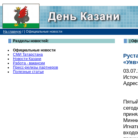
На главную
/
| Официальные новости
Разделы новостей:
| Оф
Официальные новости
СМИ Татарстана
Руст
Новости Казани
«Уяв
Работа - вакансии
Пресс-релизы партнеров
03.07
Полезные статьи
Источ
Адрес
Пятый
сегод
приня
Минни
Игнат
входо