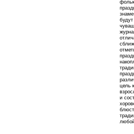
фольк
празд
знаме
будут
чуваш
журна
отлич
сближ
отмет
празд
накоп
тради
празд
разли
цель 
взрос
и сос
хоров
блюст
тради
любой