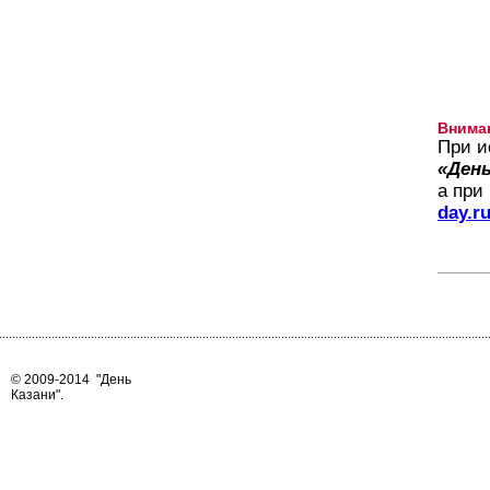
Внима
При и
«День
а при
day.r
© 2009-2014
"День
Казани"
.