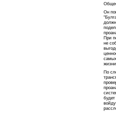
Обще
Он по
"Булг
должн
подел
проан
При п
не со
выгод
ценно
самых
жизни
По сл
транс
прове
проан
систе
будет
войду
рассл