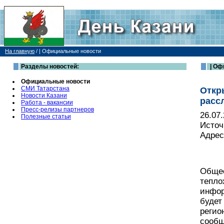
На главную
/
| Официальные новости
Разделы новостей:
| Оф
Официальные новости
СМИ Татарстана
Откр
Новости Казани
расс
Работа - вакансии
Пресс-релизы партнеров
26.07
Полезные статьи
Источ
Адрес
Общес
тепло
инфор
будет
регио
сообщ