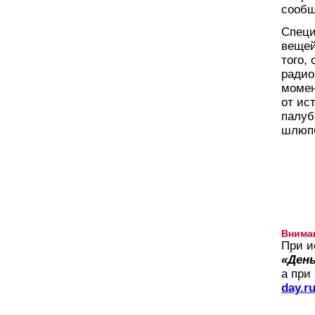
сообщ
Специ
вещей
того,
радио
момен
от ис
палуб
шлюп
Внима
При и
«День
а при
day.r