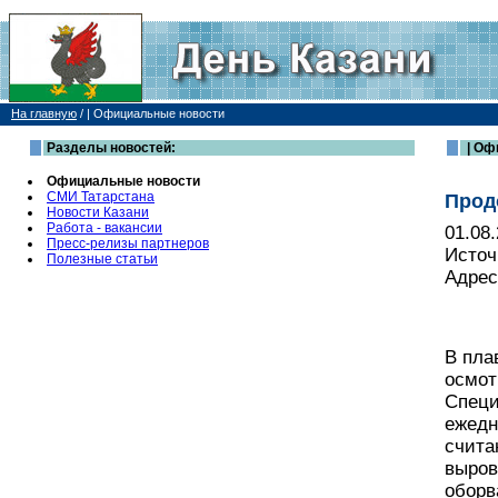
На главную
/
| Официальные новости
Разделы новостей:
| Оф
Официальные новости
СМИ Татарстана
Прод
Новости Казани
Работа - вакансии
01.08
Пресс-релизы партнеров
Источ
Полезные статьи
Адрес
В пла
осмот
Специ
ежедн
счита
выров
оборв