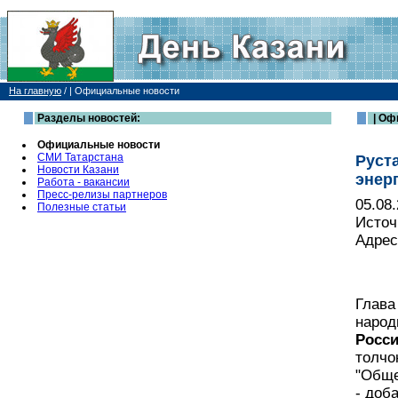
На главную
/
| Официальные новости
Разделы новостей:
| Оф
Официальные новости
СМИ Татарстана
Руст
Новости Казани
энер
Работа - вакансии
Пресс-релизы партнеров
05.08
Полезные статьи
Источ
Адрес
Глава
народ
Росс
толчо
"Обще
- доб