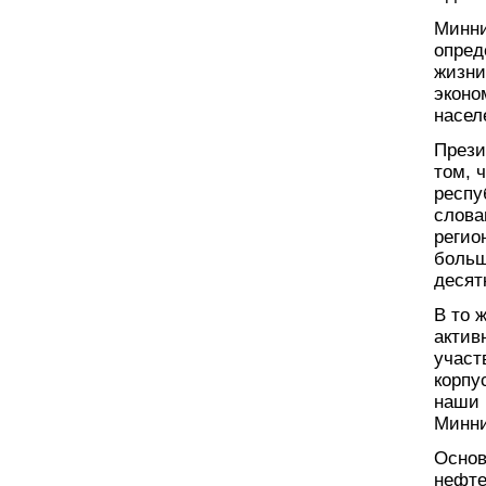
Минни
опред
жизни
эконо
насел
Прези
том, 
респу
слова
регио
больш
десят
В то 
актив
участ
корпу
наши 
Минни
Основ
нефте