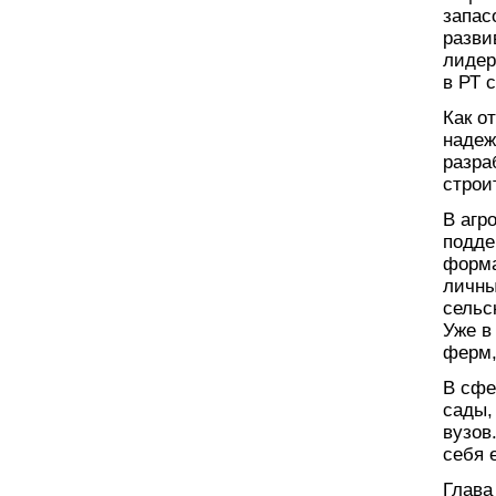
запас
разви
лидер
в РТ 
Как о
надеж
разра
строи
В агр
подде
форма
личны
сельс
Уже в
ферм,
В сфе
сады,
вузов
себя 
Глава