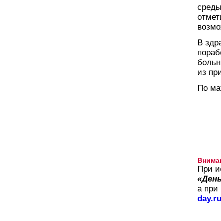
среды
отмет
возмо
В здр
пораб
больн
из пр
По ма
Внима
При и
«День
а при
day.r