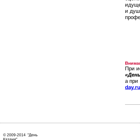
идуще
и душ
профе
Внима
При и
«День
а при
day.r
© 2009-2014
"День
Казани"
.