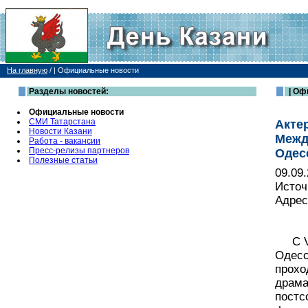
На главную
/
| Официальные новости
Разделы новостей:
| Оф
Официальные новости
СМИ Татарстана
Акте
Новости Казани
Межд
Работа - вакансии
Пресс-релизы партнеров
Одес
Полезные статьи
09.09
Источ
Адрес
С VI 
Одесс
прохо
драма
постс