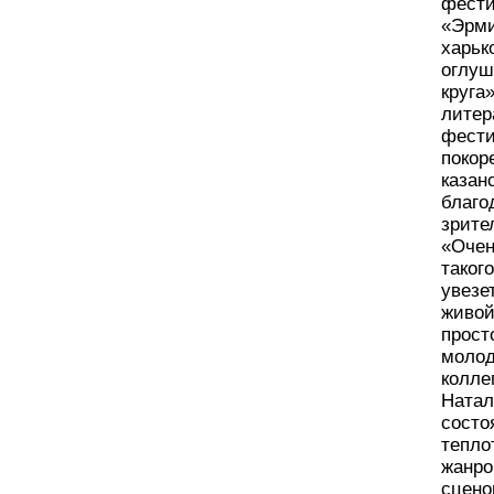
фести
«Эрми
харьк
оглуш
круга
литер
фести
покор
казан
благо
зрите
«Очен
таког
увезе
живой
прост
молод
колле
Натал
состо
тепло
жанро
сцено