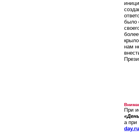
иници
созда
ответ
было 
своег
более
крыло
нам н
внест
Прези
Внима
При и
«День
а при
day.r