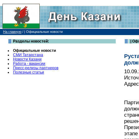
На главную
/
| Официальные новости
Разделы новостей:
| Оф
Официальные новости
СМИ Татарстана
Руст
Новости Казани
долж
Работа - вакансии
Пресс-релизы партнеров
10.09
Полезные статьи
Источ
Адрес
Парти
должн
стран
решен
Прези
этапе