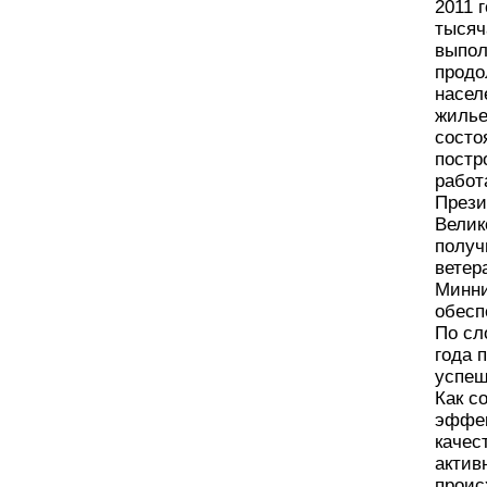
2011 
тысяч
выпол
продо
насел
жилье
состо
постр
работ
Прези
Велик
получ
ветер
Минни
обесп
По сл
года 
успеш
Как с
эффек
качес
актив
проис