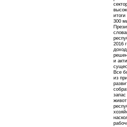
секто
высок
итоги
300 м
Прези
слова
респу
2016 
доход
решен
и акт
сущес
Все б
из пр
разви
собра
запас
живот
респу
хозяй
наско
рабоч