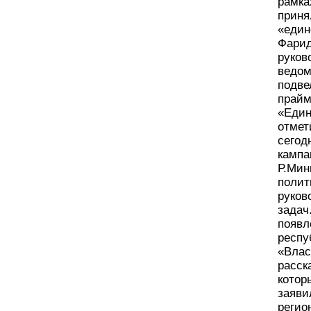
рамка
приня
«един
Фарид
руков
ведом
подве
прайм
«Един
отмет
сегод
кампа
Р.Мин
полит
руков
задач
появл
респу
«Влас
расск
котор
заяви
регио