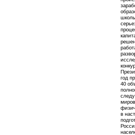
зараб
образ
школь
серье
проце
капит
решен
работ
разво
иссле
конку
Прези
год п
40 об
полно
следу
миров
физич
в нас
подго
Росси
насел