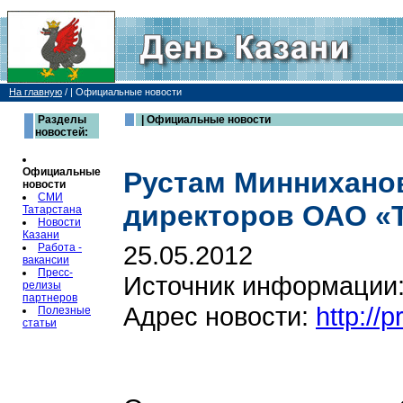
На главную
/
| Официальные новости
Разделы
| Официальные новости
новостей:
Официальные
Рустам Минниханов
новости
СМИ
директоров ОАО «
Татарстана
Новости
Казани
25.05.2012
Работа -
вакансии
Пресс-
Источник информации
релизы
партнеров
Адрес новости:
http://
Полезные
статьи