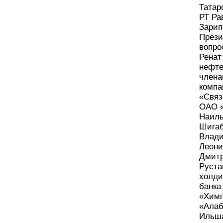
Татар
РТ Ра
Зарип
Прези
вопро
Ренат
нефте
члена
компа
«Связ
ОАО «
Наиль
Шигаб
Влади
Леони
Дмитр
Руста
холди
банка
«Химг
«Алаб
Ильша