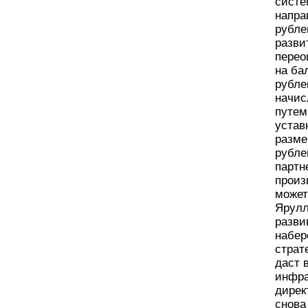
систе
напра
рубле
разви
перео
на ба
рубле
начис
путем
устав
разме
рубле
партн
произ
может
Ярулл
разви
набер
страт
даст 
инфра
дирек
снова