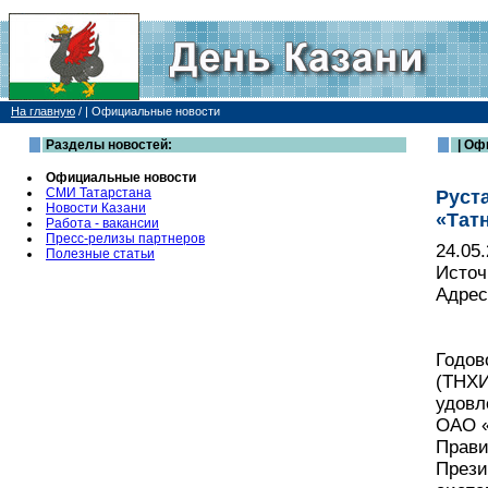
На главную
/
| Официальные новости
Разделы новостей:
| Оф
Официальные новости
СМИ Татарстана
Руст
Новости Казани
«Тат
Работа - вакансии
Пресс-релизы партнеров
24.05
Полезные статьи
Источ
Адрес
Годов
(ТНХИ
удовл
ОАО «
Прави
Прези