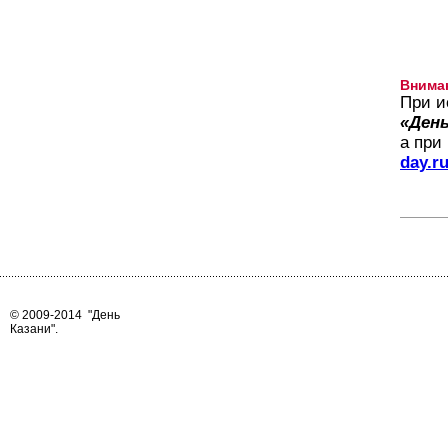
Внима
При и
«День
а при
day.r
© 2009-2014
"День
Казани"
.