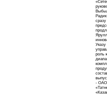
«Сете
руков
Выбыл
Радик
сразу
предс
продл
Ярулл
иннов
Указу
управ
роль 
диапа
компл
проду
соста
выпус
- ОАО
«Татн
«Каза