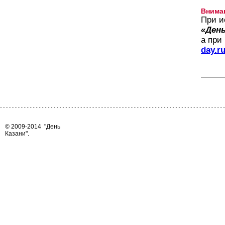
Внима
При и
«День
а при
day.r
© 2009-2014
"День
Казани"
.