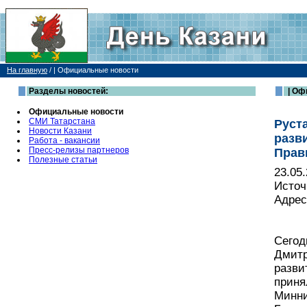
На главную
/
| Официальные новости
Разделы новостей:
| Оф
Официальные новости
СМИ Татарстана
Руст
Новости Казани
разв
Работа - вакансии
Пресс-релизы партнеров
Прав
Полезные статьи
23.05
Источ
Адрес
Сегод
Дмитр
разви
приня
Минни