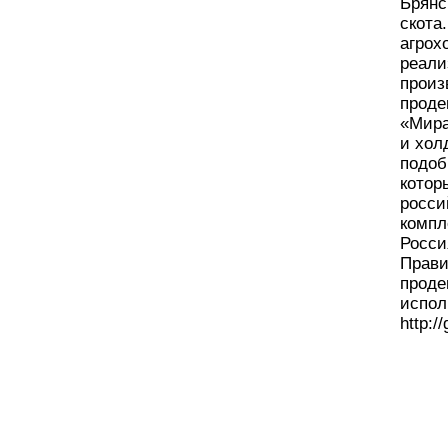
Брянс
скота
агрох
реали
произ
проде
«Мира
и хол
подоб
котор
росси
компл
Росси
Прави
проде
испол
http:/