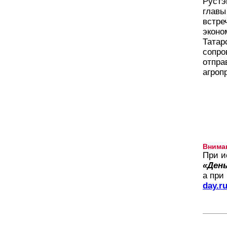
Рустэ
главы
встре
эконо
Татар
сопро
отпра
агроп
Внима
При и
«День
а при
day.r