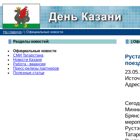
На главную
/
| Официальные новости
Разделы новостей:
| Оф
Официальные новости
СМИ Татарстана
Руст
Новости Казани
поез
Работа - вакансии
Пресс-релизы партнеров
23.05
Полезные статьи
Источ
Адрес
Сегод
Минни
Брянс
мероп
Рустэ
Татар