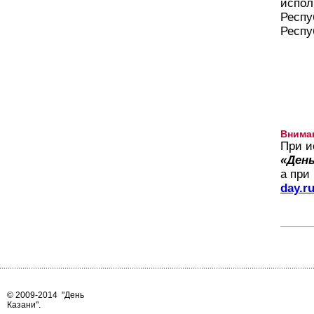
испол
Респу
Респу
Внима
При и
«День
а при
day.r
© 2009-2014
"День
Казани"
.