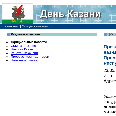
На главную
/
| Официальные новости
Разделы новостей:
| Оф
Официальные новости
СМИ Татарстана
През
Новости Казани
назн
Работа - вакансии
Пресс-релизы партнеров
Прем
Полезные статьи
Респ
23.05
Источ
Адрес
Указо
Госуд
должн
минис