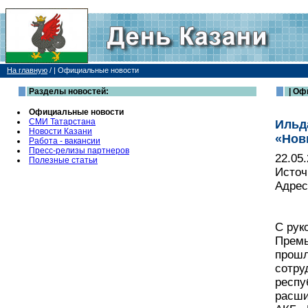
На главную
/
| Официальные новости
Разделы новостей:
| Оф
Официальные новости
СМИ Татарстана
Ильд
Новости Казани
«Нов
Работа - вакансии
Пресс-релизы партнеров
22.05
Полезные статьи
Источ
Адрес
С рук
Премь
прошл
сотру
респу
расши