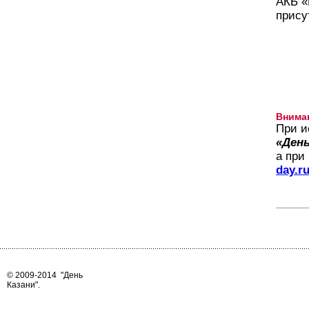
АКБ «
прису
Внима
При и
«День
а при
day.r
© 2009-2014
"День
Казани"
.