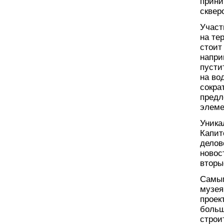
прини
скверо
Участ
на те
стоит
напри
пусти
на во
сокра
предл
элеме
Уника
Капит
делов
новос
вторы
Самым
музея
проек
больш
строи