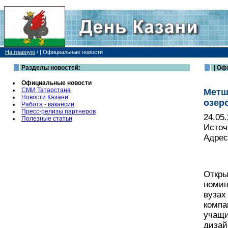
На главную
/
| Официальные новости
Разделы новостей:
| Оф
Официальные новости
СМИ Татарстана
Метш
Новости Казани
озер
Работа - вакансии
Пресс-релизы партнеров
24.05
Полезные статьи
Источ
Адрес
Откры
номин
вузах
компа
учащи
дизай