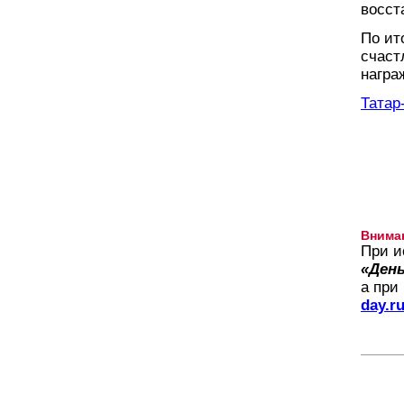
восст
По ит
счаст
награ
Татар
Внима
При и
«День
а при
day.r