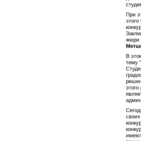
студе
При э
этого
конку
Заклю
жюри 
Метш
В это
тему 
Студе
градо
решен
этого
являе
админ
Сегод
своих
конку
конку
имеют