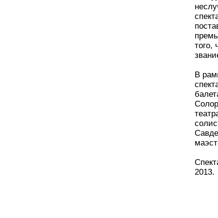
неслу
спект
поста
премь
того,
звани
В рам
спект
балет
Солор
театр
солис
Савде
маэст
Спект
2013.