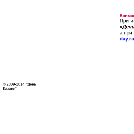
Внима
При и
«День
а при
day.r
© 2009-2014
"День
Казани"
.