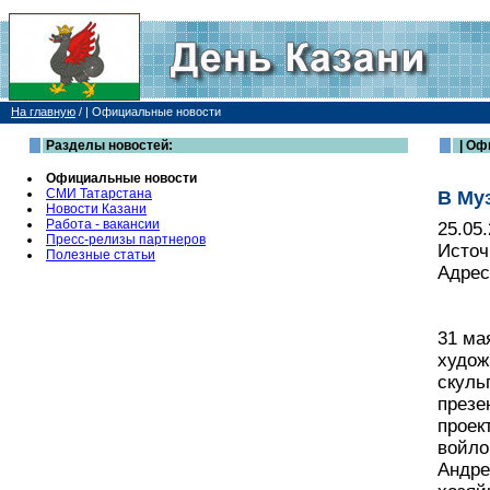
На главную
/
| Официальные новости
Разделы новостей:
| Оф
Официальные новости
СМИ Татарстана
В Му
Новости Казани
Работа - вакансии
25.05
Пресс-релизы партнеров
Источ
Полезные статьи
Адрес
31 ма
худож
скуль
презе
проек
войло
Андре