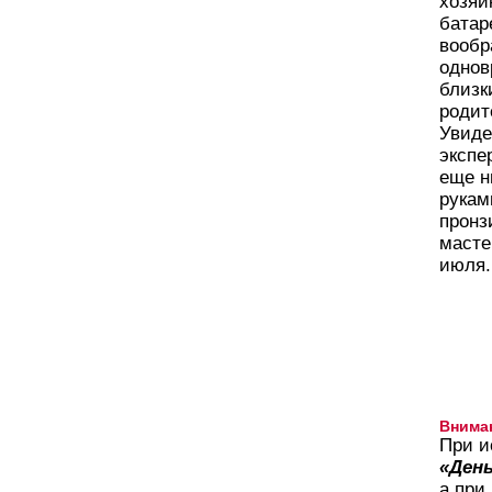
хозяй
батар
вообр
однов
близк
родит
Увиде
экспе
еще н
рукам
пронз
масте
июля.
Внима
При и
«День
а при