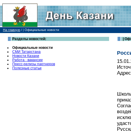
На главную
/
| Официальные новости
Разделы новостей:
| Оф
Официальные новости
СМИ Татарстана
Росс
Новости Казани
Работа - вакансии
15.01
Пресс-релизы партнеров
Источ
Полезные статьи
Адрес
Школы
прика
Согла
возде
исклю
удаст
Русск