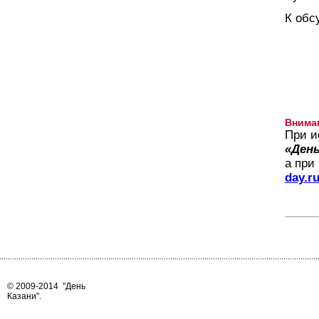
К обс
Внима
При и
«День
а при
day.r
© 2009-2014
"День
Казани"
.