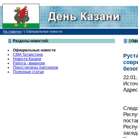
На главную
/
| Официальные новости
Разделы новостей:
| Оф
Официальные новости
СМИ Татарстана
Руст
Новости Казани
совр
Работа - вакансии
Пресс-релизы партнеров
безо
Полезные статьи
22.01
Источ
Адрес
Следс
Респу
поста
Респу
засед