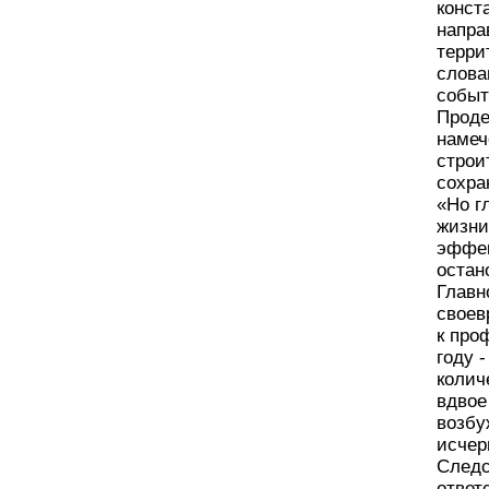
конст
напра
терри
слова
событ
Проде
намеч
строи
сохра
«Но г
жизни
эффек
остан
Главн
своев
к про
году 
колич
вдвое
возбу
исчер
Следс
ответ