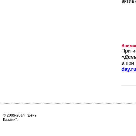
актив
Внима
При и
«День
а при
day.r
© 2009-2014
"День
Казани"
.