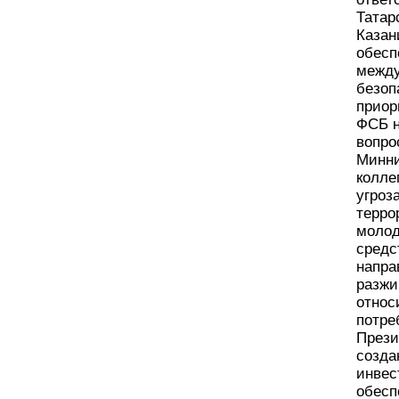
Татар
Казан
обесп
между
безоп
приор
ФСБ н
вопро
Минни
колле
угроз
терро
молод
средс
напра
разжи
относ
потре
Прези
созда
инвес
обесп