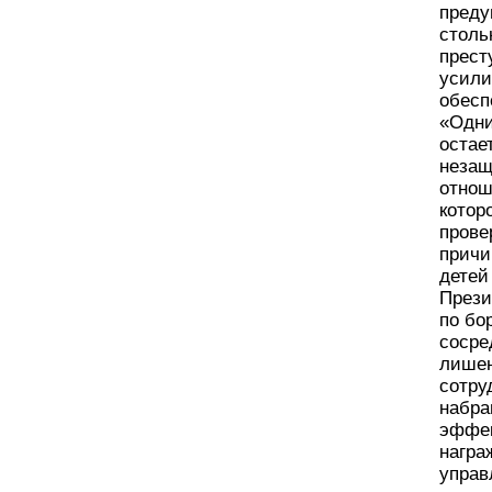
преду
столь
прест
усили
обесп
«Одни
остае
незащ
отнош
котор
прове
причи
детей
Прези
по бо
сосре
лишен
сотру
набра
эффек
награ
управ