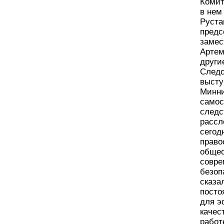
Комит
в нем
Руста
предс
замес
Артем
други
Следс
высту
Минни
самос
следс
рассл
сегод
право
общес
совре
безоп
сказа
посто
для э
качес
работ