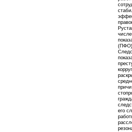
сотру
стаби
эффек
право
Руста
числе
показ
(ПФО)
Следс
показ
прест
корру
раскр
средн
причи
стопр
гражд
следс
его с
работ
рассл
резон