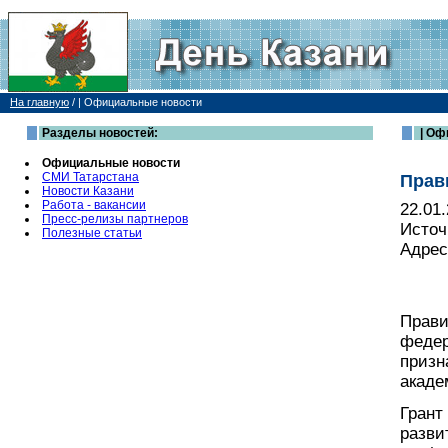
На главную
/
| Официальные новости
Разделы новостей:
| Оф
Официальные новости
СМИ Татарстана
Прав
Новости Казани
Работа - вакансии
22.01
Пресс-релизы партнеров
Источ
Полезные статьи
Адрес
Прави
федер
призн
акаде
Грант
разви