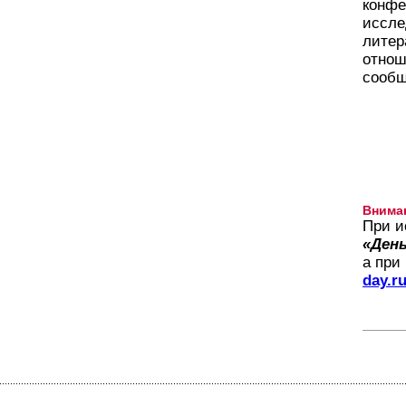
конфе
иссле
литер
отнош
сообщ
Внима
При и
«День
а при
day.r