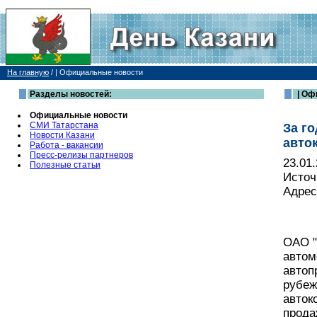
На главную
/
| Официальные новости
Разделы новостей:
| Оф
Официальные новости
СМИ Татарстана
За г
Новости Казани
авто
Работа - вакансии
Пресс-релизы партнеров
23.01
Полезные статьи
Источ
Адрес
ОАО "
автом
автоп
рубеж
авток
прода