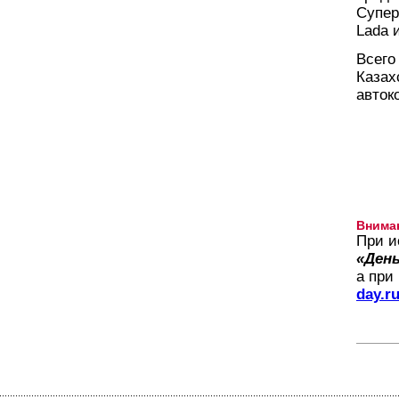
Супер
Lada 
Всего
Казах
авток
Внима
При и
«День
а при
day.r