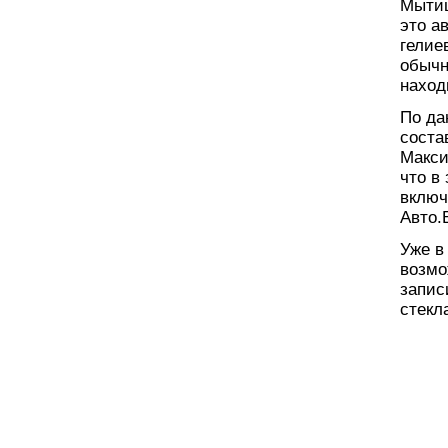
Мытищ
это а
гелие
обычн
наход
По да
соста
Макси
что в
включ
Авто.
Уже в
возмо
запис
стекл