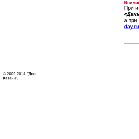
Внима
При и
«День
а при
day.r
© 2009-2014
"День
Казани"
.