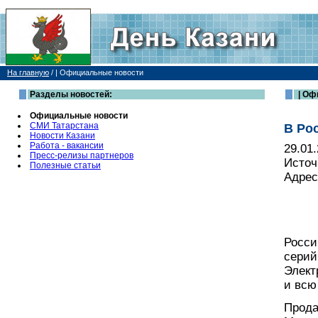
На главную
/
| Официальные новости
Разделы новостей:
| Оф
Официальные новости
СМИ Татарстана
В Ро
Новости Казани
Работа - вакансии
29.01
Пресс-релизы партнеров
Источ
Полезные статьи
Адрес
Росси
серий
Элект
и всю
Прода