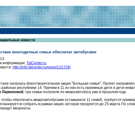
ициальные новости
рстане многодетные семьи обеспечат автобусами
013
к информации:
TatCenter.ru
овости:
http://info.tatcenter.ru/news/122729/
стане началась благотворительная акция "Большая семья". Проект направлен
х районах республики 14. Причем в 11 из них есть приемные дети и дети-ин
ы Ларионовой
, три семьи получили по микроавтобусу уже в прошлом году.
о чтобы обеспечить микроавтобусами оставшиеся 11 семей, требуется примерн
 планируется собрать в рамках акции, которая продлится до 25 марта По сло
придут меценаты.