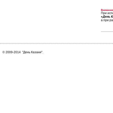
Внимание
При исп
«День К
а при р
© 2009-2014
"День Казани"
.