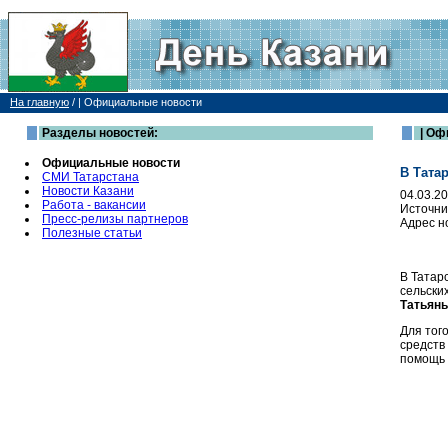
На главную
/
| Официальные новости
Разделы новостей:
| Оф
Официальные новости
В Тата
СМИ Татарстана
Новости Казани
04.03.2
Работа - вакансии
Источни
Пресс-релизы партнеров
Адрес н
Полезные статьи
В Татар
сельски
Татьян
Для тог
средств
помощь 