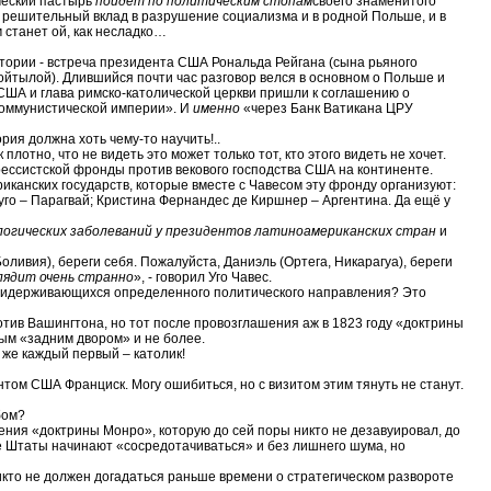
ический пастырь
пойдет по политическим стопам
своего знаменитого
 решительный вклад в разрушение социализма и в родной Польше, и в
 станет ой, как несладко…
ории - встреча президента США Рональда Рейгана (сына рьяного
ойтылой). Длившийся почти час разговор велся в основном о Польше и
 США и глава римско-католической церкви пришли к соглашению о
коммунистической империи». И
именно
«через Банк Ватикана ЦРУ
рия должна хоть чему-то научить!..
лотно, что не видеть это может только тот, кто этого видеть не хочет.
рессистской фронды против векового господства США на континенте.
канских государств, которые вместе с Чавесом эту фронду организуют:
го – Парагвай; Кристина Фернандес де Киршнер – Аргентина. Да ещё у
логических заболеваний у президентов латиноамериканских стран
и
оливия), береги себя. Пожалуйста, Даниэль (Ортега, Никарагуа), береги
лядит очень странно
», - говорил Уго Чавес.
 придерживающихся определенного политического направления? Это
тив Вашингтона, но тот после провозглашения аж в 1823 году «доктрины
ым «задним двором» и не более.
 же каждый первый – католик!
нтом США Франциск. Могу ошибиться, но с визитом этим тянуть не станут.
бом?
ния «доктрины Монро», которую до сей поры никто не дезавуировал, до
 Штаты начинают «сосредотачиваться» и без лишнего шума, но
никто не должен догадаться раньше времени о стратегическом развороте