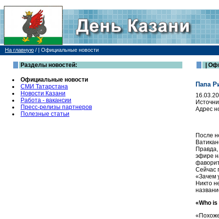
На главную
/
| Официальные новости
Разделы новостей:
| Оф
Официальные новости
Папа Р
СМИ Татарстана
Новости Казани
16.03.2
Работа - вакансии
Источни
Пресс-релизы партнеров
Адрес н
Полезные статьи
После н
Ватикан
Правда,
эфире н
фаворит
Сейчас 
«Зачем 
Никто н
назван
«
Who
is
«Похоже