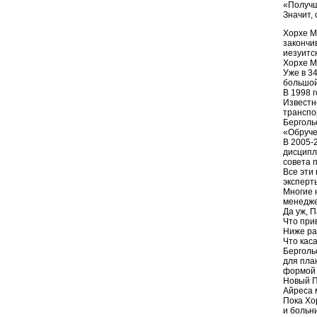
«Получш
Значит,
Хорхе М
закончи
иезуитс
Хорхе М
Уже в 3
большой
В 1998 
Известн
транспо
Берголь
«Обруче
В 2005-
дисципл
совета 
Все эти
эксперт
Многие 
менедже
Да уж, 
Что прив
Ниже ра
Что кас
Берголь
для пла
формой 
Новый П
Айреса 
Пока Хо
и больн