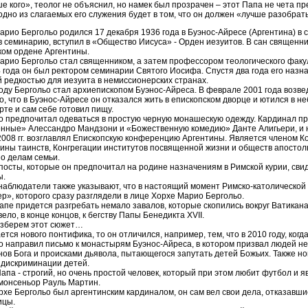
е кого», теолог не объяснил, но намек был прозрачен – этот Папа не чета п
 одно из слагаемых его служения будет в том, что он должен «лучше разобрат
арио Бергольо родился 17 декабря 1936 года в Буэнос-Айресе (Аргентина) в с
в семинарию, вступил в «Общество Иисуса» - Орден иезуитов. В сан священник
ком ордене Аргентины.
арио Бергольо стал священником, а затем профессором теологического факу
4 года он был ректором семинарии Святого Иосифа. Спустя два года его назн
 редкостью для иезуита в немиссионерских странах.
году Бергольо стал архиепископом Буэнос-Айреса. В феврале 2001 года возв
о, что в Буэнос-Айресе он отказался жить в епископском дворце и ютился в 
рте и сам себе готовил пищу.
о предпочитал одеваться в простую черную монашескую одежду. Кардинал пр
нные» Алессандро Мандзони и «Божественную комедию» Данте Алигьери, и не 
2008 гг. возглавлял Епископскую конференцию Аргентины. Является членом Ко
ины таинств, Конгрегации институтов посвященной жизни и обществ апостоль
по делам семьи.
 посты, которые он предпочитал на родине назначениям в Римской курии, св
ы.
наблюдатели также указывают, что в настоящий момент Римско-католической 
р», которого сразу разглядели в лице Хорхе Марио Бергольо.
Папе придется разгребать немало завалов, которые скопились вокруг Ватикана
ело, в конце концов, к бегству Папы Бенедикта XVII.
зберем этот сюжет…
ается нового понтифика, то он отличился, например, тем, что в 2010 году, к
о направил письмо к монастырям Буэнос-Айреса, в котором призвал людей не
нов Бога и происками дьявола, пытающегося запутать детей Божьих. Также н
дискриминации детей.
апа - строгий, но очень простой человек, который при этом любит футбол и
монсеньор Рауль Мартин.
рхе Бергольо был аргентинским кардиналом, он сам вел свои дела, отказавши
ицы.