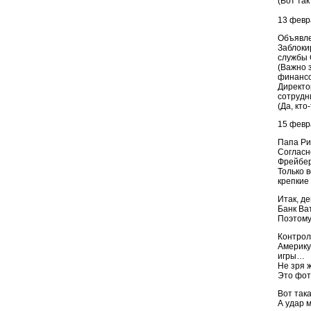
(Вот та
13 февр
Объявле
Заблоки
службы 
(Важно з
финансо
Директо
сотрудн
(Да, кт
15 февр
Папа Ри
Согласн
Фрейбер
Только 
крепкие 
Итак, д
Банк Ва
Поэтому
Контрол
Америку
игры…
Не зря 
Это фот
Вот так
А удар 