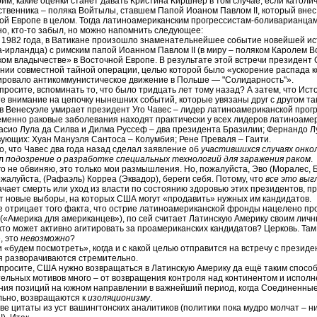
им, какие оценки станет давать Кристина Киршнер в том случае, если катол
твенника – поляка Войтылы, ставшем Папой Иоаном Павлом II, который внес
ой Европе в целом. Тогда латиноамериканским прогрессистам-боливарианцам
о, кто-то забыл, но можно напомнить следующее:
 1982 года, в Ватикане произошло знаменательнейшее событие новейшей ист
а-ирландца) с римским папой Иоанном Павлом II (в миру – поляком Каролем В
ком владычестве» в Восточной Европе. В результате этой встречи президент
нии совместной тайной операции, целью которой было «ускорение распада 
ровало антикоммунистическое движение в Польше — "Солидарность"».
просите, вспоминать то, что было тридцать лет тому назад? А затем, что Исто
 внимание на цепочку нынешних событий, которые увязаны друг с другом так п
 в Венесуэле умирает президент Уго Чавес – лидер латиноамериканской прог
менно раковые заболевания находят практически у всех лидеров латиноамери
асио Лула да Силва и Дилма Руссеф – два президента Бразилии; Фернандо Лу
вующих: Хуан Мануэля Сантоса – Колумбия; Рене Преваля – Гаити.
о, что Чавес два года назад сделал заявление об
участившихся случаях онко
ал
подозрение о разработке специальных технологий для заражения раком
.
го не обвиняю, это только мои размышления. Но, пожалуйста, Эво (Моралес, Б
ожалуйста, (Рафаэль) Корреа (Эквадор), береги себя. Потому, что
все это выг
ачает смерть или уход из власти по состоянию здоровью этих президентов,
т новые выборы, на которых США могут «продавить» нужных им кандидатов.
е отрицает того факта, что острие латиноамериканской фронды нацелено про
(«Америка для американцев»), по сей считает Латинскую Америку своим личн
, кто может активно агитировать за проамериканских кандидатов? Церковь. Там
, это
невозможно
?
и «будем посмотреть», когда и с какой целью отправится на встречу с президе
 разворачиваются стремительно.
спросите, США нужно возвращаться в Латинскую Америку да ещё таким спосо
ельных мотивов много – от возвращения контроля над континентом и исполне
ния позиций на южном направлении в важнейший период, когда Соединенные
ьно, возвращаются к
изоляционизму
.
две цитаты из уст вашингтонских аналитиков (политики пока мудро молчат – 