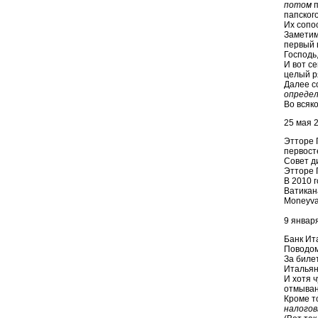
потом
п
папског
Их сопо
Заметим
первый 
Господь,
И вот се
целый р
Далее с
опреде
Во всяко
25 мая 2
Этторе 
первост
Совет д
Этторе Г
В 2010 
Ватикан
Moneyva
9 января
Банк Ит
Поводом
За биле
Итальян
И хотя 
отмыван
Кроме т
налогов