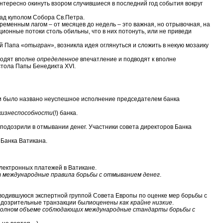
интересно окинуть взором случившиеся в последний год события вокруг
над куполом Собора Св.Петра.
временным лагом – от месяцев до недель – это важная, но отрывочная, на
ионные потоки столь обильны, что в них потонуть, или не приведи
й Папа «
отыгран
», возникла идея оглянуться и сложить в некую мозаику
водят вполне
определенное
впечатление и подводят к вполне
стола Папы Бенедикта XVI.
авки было названо неуспешное исполнение председателем банка
жизнеспособности
(!) банка.
аподозрили в отмывании денег. Участники совета директоров Банка
 Банка Ватикана.
лектронных платежей в Ватикане.
 международные правила борьбы с отмыванием денег
.
водившуюся экспертной группой Совета Европы по оценке мер борьбы с
подозрительные транзакции были
оценены как крайне низкие
.
полном объеме соблюдающих международные стандарты борьбы с