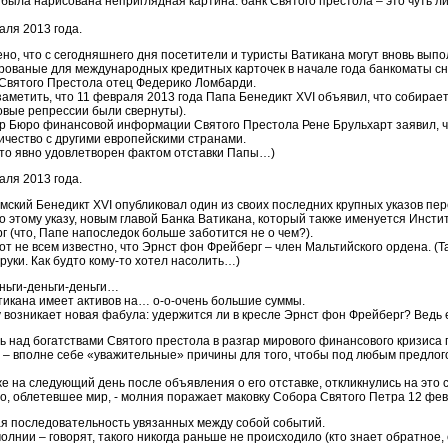
к была нарисована неприглядная картина: банк Святого престола – это чуть л
аля 2013 года.
но, что с сегодняшнего дня посетители и туристы Ватикана могут вновь вып
рованые для международных кредитных карточек в начале года банкоматы сн
Святого Престола отец Федерико Ломбарди.
аметить, что 11 февраля 2013 года Папа Бенедикт XVI объявил, что собирается
вые репрессии были свернуты).
р Бюро финансовой информации Святого Престола Рене Брульхарт заявил, 
ичество с другими европейскими странами.
о-то явно удовлетворен фактом отставки Папы…)
аля 2013 года.
мский Бенедикт XVI опубликовал один из своих последних крупных указов пе
о этому указу, новым главой Банка Ватикана, который также именуется Инст
г (что, Папе напоследок больше заботится не о чем?).
вот не всем известно, что Эрнст фон Фрейберг – член Мальтийского ордена. (
руки. Как будто кому-то хотел насолить…)
еньги-деньги-деньги…
тикана имеет активов на… о-о-очень большие суммы.
 возникает новая фабула: удержится ли в кресле Эрнст фон Фрейберг? Ведь 
ь над богатствами Святого престола в разгар мирового финансового кризиса
 – вполне себе «уважительные» причины для того, чтобы под любым предлогом
же на следующий день после объявления о его отставке, откликнулись на это
о, облетевшее мир, - молния поражает маковку Собора Святого Петра 12 фев
ая последовательность увязанных между собой событий.
молнии – говорят, такого никогда раньше не происходило (кто знает обратное,