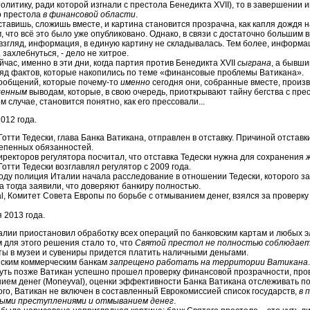
олитику, ради которой изгнали с престола Бенедикта XVII), то в завершении 
о престола
в финансовой области
.
ставишь, сложишь вместе, и картина становится прозрачна, как капля дождя 
, что всё это было уже опубликовано. Однако, в связи с достаточно большим 
взгляд, информация, в единую картину не складывалась. Тем более, информац
 захлебнуться, - дело не хитрое.
йчас, именно в эти дни, когда партия против Бенедикта XVII
сыграна
, а бывши
яд фактов, которые накопились по теме «финансовые проблемы Ватикана».
ообщений, которые почему-то
именно
сегодня они, собранные вместе, произ
ленным
выводам, которые, в свою очередь, приоткрывают тайну бегства с пре
м случае, становится понятно, как его прессовали...
012 года.
Готти Тедески, глава Банка Ватикана, отправлен в отставку. Причиной отст
епенных обязанностей.
иректоров регулятора посчитал, что отставка Тедески нужна для сохранения
отти Тедески возглавлял регулятор с 2009 года.
году полиция Италии начала расследование в отношении Тедески, которого з
а тогда заявили, что доверяют банкиру полностью.
l, Комитет Совета Европы по борьбе с отмыванием денег, взялся за проверку
 2013 года.
алии приостановил обработку всех операций по банковским картам и любых э
 для этого решения стало то, что
Святой престол не полностью соблюдает
ты в музеи и сувениры придется платить наличными деньгами.
ским коммерческим банкам
запрещено работать на территории Ватикана
.
чуть позже Ватикан успешно прошел проверку финансовой прозрачности, про
ием денег (Moneyval), оценки эффективности Банка Ватикана отслеживать 
ого, Ватикан не включен в составленный Еврокомиссией список государств,
в 
ыми преступлениями и отмыванием денег
.