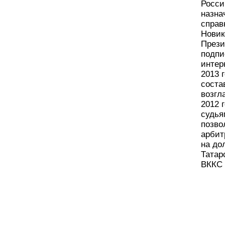
Росси
назна
справ
Новик
Прези
подпи
интер
2013 
соста
возгл
2012 
судья
позво
арбит
на до
Татар
ВККС