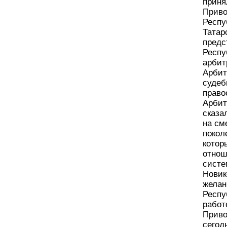
приня
Приво
Респу
Татар
предс
Респу
арбит
Арбит
судеб
право
Арбит
сказа
на см
покол
котор
отнош
систе
Новик
желан
Респу
работ
Приво
сегод