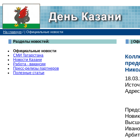
На главную
/
| Официальные новости
Разделы новостей:
| Оф
Официальные новости
СМИ Татарстана
Колл
Новости Казани
пред
Работа - вакансии
Пресс-релизы партнеров
Нико
Полезные статьи
18.03
Источ
Адрес
Предс
Новик
Высше
Ивано
Арбит