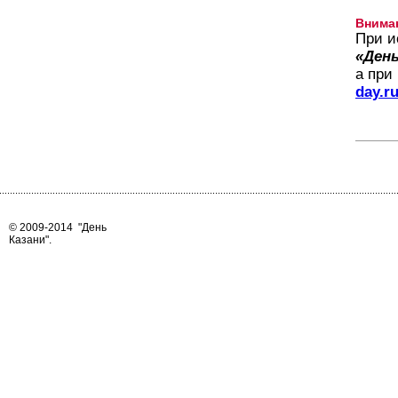
Внима
При и
«День
а при
day.r
© 2009-2014
"День
Казани"
.