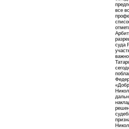
предп
все в
профе
списо
отмет
Арбит
разре
суда 
участ
важно
Татар
сегод
побла
Федер
«Добр
Никол
дальн
накла
решен
судеб
призн
Никол