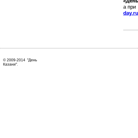
«День
а при
day.r
© 2009-2014
"День
Казани"
.