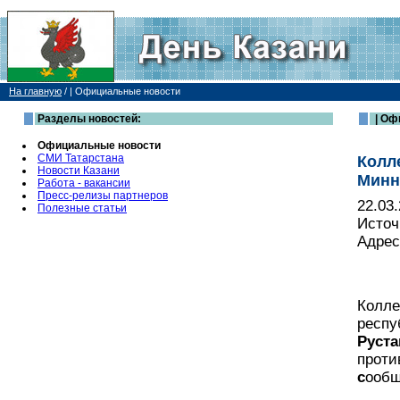
На главную
/
| Официальные новости
Разделы новостей:
| Оф
Официальные новости
СМИ Татарстана
Колл
Новости Казани
Минн
Работа - вакансии
Пресс-релизы партнеров
22.03
Полезные статьи
Источ
Адрес
Колле
респу
Руст
проти
с
ообщ