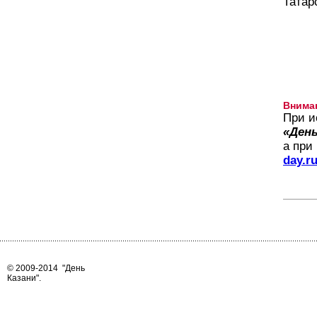
Татар
Внима
При и
«День
а при
day.r
© 2009-2014
"День
Казани"
.