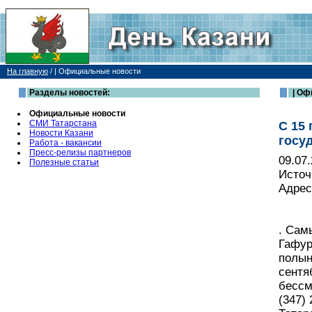
На главную
/
| Официальные новости
Разделы новостей:
| Оф
Официальные новости
СМИ Татарстана
С 15 
Новости Казани
госу
Работа - вакансии
Пресс-релизы партнеров
09.07
Полезные статьи
Источ
Адрес
. Сам
Гафур
полын
сентя
бессм
(347)