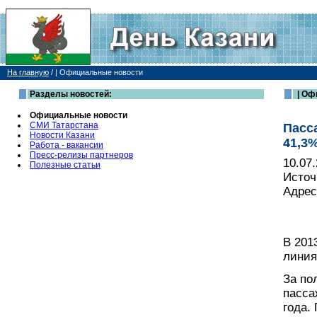
На главную
/
| Официальные новости
Разделы новостей:
| Оф
Официальные новости
СМИ Татарстана
Пасс
Новости Казани
41,3
Работа - вакансии
Пресс-релизы партнеров
10.07
Полезные статьи
Источ
Адрес
В 201
линия
За по
пасса
года.