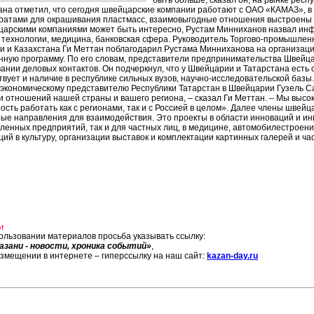
быть больше, сказал он, на рынке рес
ана отметил, что сегодня швейцарские компании работают с ОАО «КАМАЗ», 
ратами для окрашивания пластмасс, взаимовыгодные отношения выстроены с
царскими компаниями может быть интересно, Рустам Минниханов назвал ин
 технологии, медицина, банковская сфера. Руководитель Торгово-промышле
и и Казахстана Ги Меттан поблагодарил Рустама Минниханова на организацию
ную программу. По его словам, представители предпринимательства Швейца
ании деловых контактов. Он подчеркнул, что у Швейцарии и Татарстана есть
твует и наличие в республике сильных вузов, научно-исследовательской базы
-экономическому представителю Республики Татарстан в Швейцарии Гузель Са
и отношений нашей страны и вашего региона, – сказал Ги Меттан. – Мы высо
ость работать как с регионами, так и с Россией в целом». Далее члены шве
ые направления для взаимодействия. Это проекты в области инноваций и инв
енных предприятий, так и для частных лиц, в медицине, автомобилестроении
ций в культуру, организации выставок и комплектации картинных галерей и ча
!
ользовании материалов просьба указывать ссылку:
азани - новости, хроника событий»
,
азмещении в интернете – гиперссылку на наш сайт:
kazan-day.ru