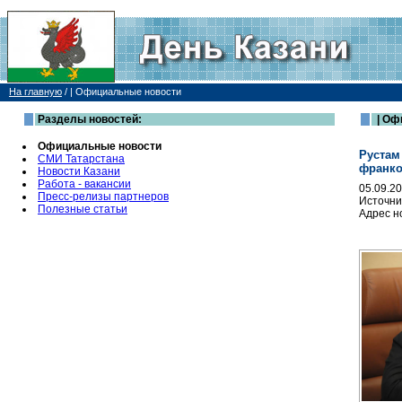
На главную
/
| Официальные новости
Разделы новостей:
| Оф
Официальные новости
Рустам
СМИ Татарстана
франко
Новости Казани
Работа - вакансии
05.09.2
Пресс-релизы партнеров
Источни
Полезные статьи
Адрес н