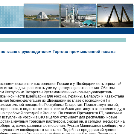
 во главе с руководителем Торгово-промышленной палаты
з экономически развитых регионов России и у Швейцарии есть огромный
дня стоит задача развивать уже существующие отношения. Об этом
том Республики Татарстан Рустамом Миннихановым руководитель
зычной части Швейцарии для России, Украины, Беларуси и Казахстана
льная бизнес-делегация из Швейцарии во главе с господином Ги
комительной поездкой в Республике Татарстан. Приветствуя гостей,
оренность о подготовке этого визита была достигнута в прошлом году, в
на с рабочей поездкой в Женеве. По словам Президента РТ, экономика
и вступление России в ВТО в целом открывает для республики новые
рстана крупным торговым партнером, сказал он, и сегодня, несмотря на
оборота, важно развивать отношения. Рустам Минниханов сообщил, что
 с участием швейцарского капитала. Подобных предприятий должно