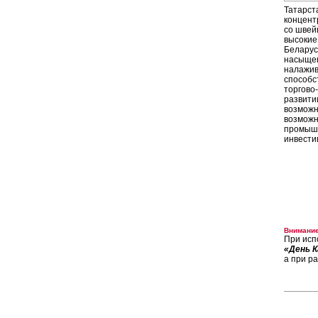
Татарст
концент
со швей
высокие
Беларус
насыщен
налажив
способс
торгово
развити
возможн
возможн
промышл
инвести
Внимание
При исп
«День К
а при р