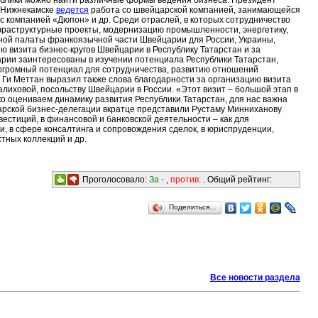
публики можно найти различные формы ведения бизнеса. Президент
в Нижнекамске
ведется
работа со швейцарской компанией, занимающейся
 компанией «Дюпон» и др. Среди отраслей, в которых сотрудничество
фраструктурные проекты, модернизацию промышленности, энергетику,
нной палаты франкоязычной части Швейцарии для России, Украины,
 визита бизнес-кругов Швейцарии в Республику Татарстан и за
рии заинтересованы в изучении потенциала Республики Татарстан,
 огромный потенциал для сотрудничества, развитию отношений
. Ги Меттан выразил также слова благодарности за организацию визита
лиховой, посольству Швейцарии в России. «Этот визит – большой этап в
ко оцениваем динамику развития Республики Татарстан, для нас важна
йцарской бизнес-делегации вкратце представили Рустаму Минниханову
естиций, в финансовой и банковской деятельности – как для
, в сфере консалтинга и сопровождения сделок, в юриспруденции,
стных коллекций и др.
Проголосовало:
За -
,
против:
. Общий рейтинг:
Поделиться…
Все новости раздела