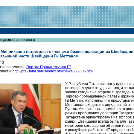
ициальные новости
 Минниханов встретился с членами бизнес-делегации из Швейцарии
язычной части Швейцарии Ги Меттаном
013
к информации:
Портал Правительства РТ
овости:
http://prav.tatar.ru/rus/index.htm/news/222606.htm
У Республики Татарстан как у одного и
потенциал для сотрудничества, и сего
заявил сегодня на встрече с Президен
Торгово-промышленной палаты франкоя
Ги Меттан. Напомним, что представите
Меттаном находится с двухдневной озна
Рустам Минниханов напомнил, что догов
рамках пребывания делегации Татарста
Татарстана ориентирована на экспорт, 
рынки. Швейцария всегда была для Тата
некоторое сокращение объемов товаро
в республике работают 47 предприятий