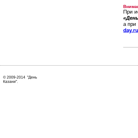
Внима
При и
«День
а при
day.r
© 2009-2014
"День
Казани"
.