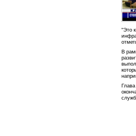
"Это 
инфра
отмет
В рам
разви
выпол
котор
напри
Глава
оконч
служб