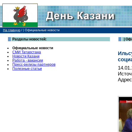
На главную
/
| Официальные новости
Разделы новостей:
| Оф
Официальные новости
СМИ Татарстана
Ильс
Новости Казани
соци
Работа - вакансии
Пресс-релизы партнеров
14.01
Полезные статьи
Источ
Адрес