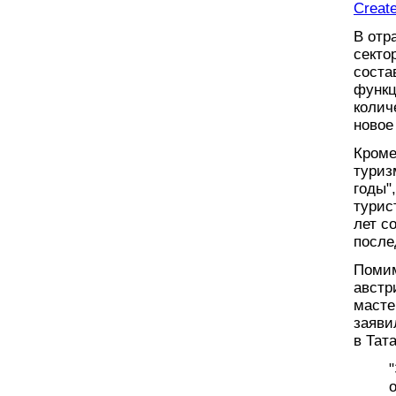
Create
В отр
секто
соста
функц
колич
новое
Кроме
туриз
годы"
турис
лет с
после
Помим
австр
масте
заяви
в Тат