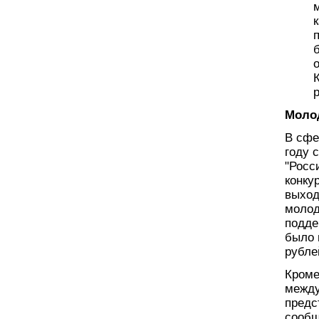
Моло
В сфе
году 
"Росс
конку
выход
молод
подде
было 
рубле
Кроме
между
предс
сообщ