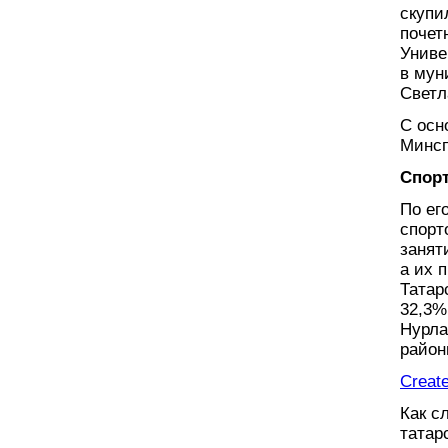
скупи
почет
Униве
в мун
Светл
С осн
Минс
Спор
По ег
спорт
занят
а их 
Татар
32,3%
Нурла
район
Create
Как с
татар