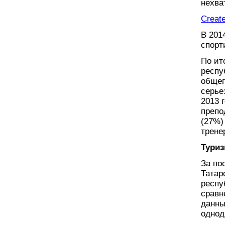
нехва
Create
В 201
спорт
По ит
респу
общег
серье
2013 
препо
(27%)
трене
Тури
За по
Татар
респу
сравн
данны
однод