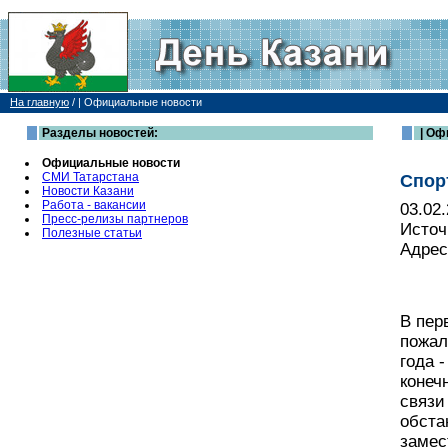
На главную
/
| Официальные новости
Разделы новостей:
| Оф
Официальные новости
СМИ Татарстана
Спор
Новости Казани
Работа - вакансии
03.02
Пресс-релизы партнеров
Источ
Полезные статьи
Адрес
В пер
пожал
года 
конеч
связи
обста
замес