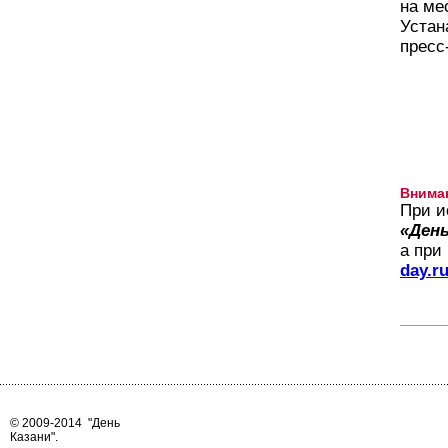
на ме
Устан
пресс
Внима
При и
«День
а при
day.r
© 2009-2014
"День
Казани"
.