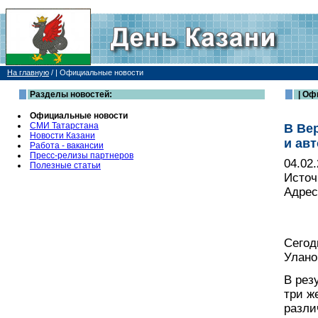
На главную
/
| Официальные новости
Разделы новостей:
| Оф
Официальные новости
СМИ Татарстана
В Ве
Новости Казани
и авт
Работа - вакансии
Пресс-релизы партнеров
04.02
Полезные статьи
Источ
Адрес
Сегод
Улано
В рез
три же
разли