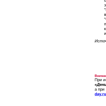
Исто
Внима
При и
«День
а при
day.r