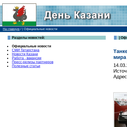
На главную
/
| Официальные новости
Разделы новостей:
| Оф
Официальные новости
СМИ Татарстана
Танк
Новости Казани
мира
Работа - вакансии
Пресс-релизы партнеров
14.03
Полезные статьи
Источ
Адрес