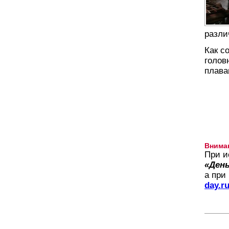
разли
Как с
голов
плава
Внима
При и
«День
а при
day.r