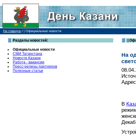
На главную
/
| Официальные новости
Разделы новостей:
| Оф
Официальные новости
СМИ Татарстана
На о
Новости Казани
свет
Работа - вакансии
Пресс-релизы партнеров
08.04
Полезные статьи
Источ
Адрес
В
Каз
режим
женск
Декаб
Устро