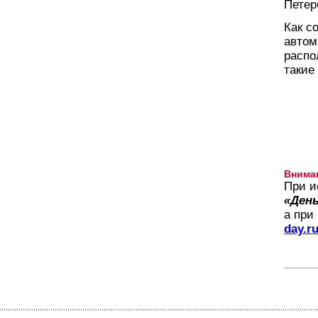
Петер
Как с
автом
распо
такие
Внима
При и
«День
а при
day.r