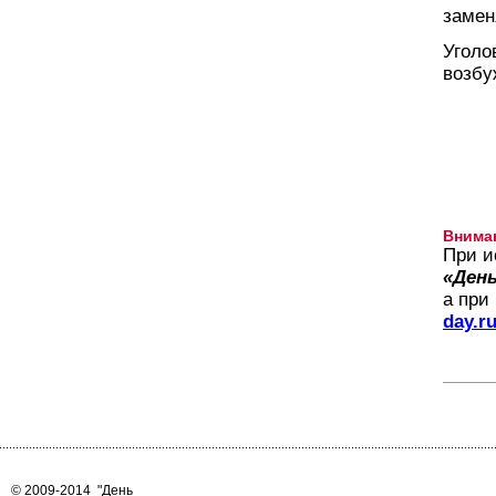
замен
Уголо
возбу
Внима
При и
«День
а при
day.r
© 2009-2014
"День