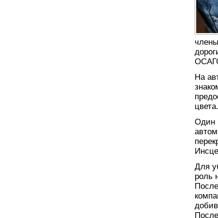
члены
дорог
ОСАГ
На ав
знако
предо
цвета
Один 
автом
перек
Инсце
Для у
роль 
После
компа
добив
После