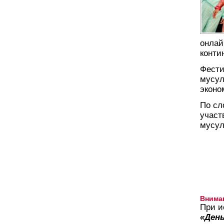
онлай
конти
Фести
мусул
эконо
По сл
участ
мусул
Внима
При и
«День