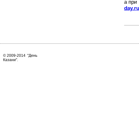
а при
day.r
© 2009-2014
"День
Казани"
.