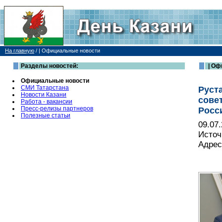
На главную
/
| Официальные новости
Разделы новостей:
| Оф
Официальные новости
СМИ Татарстана
Руст
Новости Казани
сове
Работа - вакансии
Пресс-релизы партнеров
Росс
Полезные статьи
09.07
Источ
Адрес