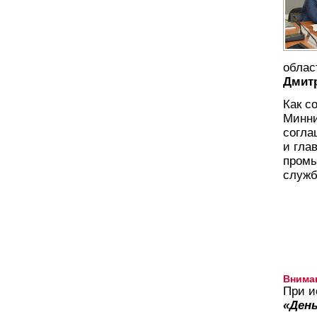
облас
Дмит
Как с
Минни
согла
и гла
промы
служб
Внима
При и
«День