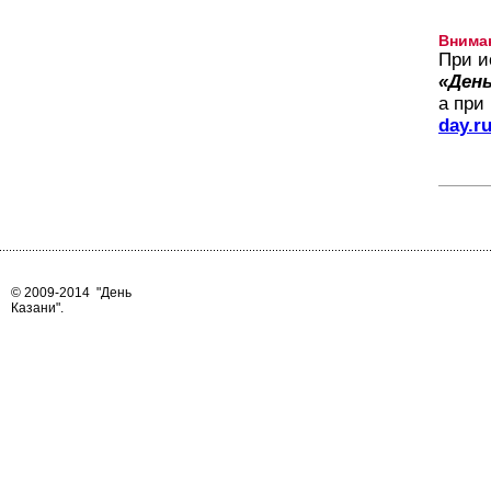
Внима
При и
«День
а при
day.r
© 2009-2014
"День
Казани"
.