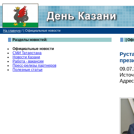
На главную
/
| Официальные новости
Разделы новостей:
| Оф
Официальные новости
СМИ Татарстана
Руст
Новости Казани
през
Работа - вакансии
Пресс-релизы партнеров
09.07
Полезные статьи
Источ
Адрес