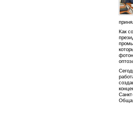
приня
Как с
прези
промы
котор
фотон
оптоэ
Сегод
работ
созда
конце
Санкт
Общая