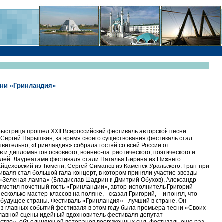
сни «Гринландия»
 Быстрица прошел XXII Всероссийский фестиваль авторской песни
 Сергей Нарышкин, за время своего существования фестиваль стал
твительно, «Гринландия» собрала гостей со всей России от
 и дипломантов основного, военно-патриотического, поэтического и
телей. Лауреатами фестиваля стали Наталья Бирина из Нижнего
йцеховский из Тюмени, Сергей Симанов из Каменск-Уральского. Гран-при
аля стал большой гала-концерт, в котором приняли участие звезды
т «Зеленая лампа» (Владислав Шадрин и Дмитрий Обухов), Александр
отметил почетный гость «Гринландии», автор-исполнитель Григорий
сколько мастер-классов на поляне, - сказал Григорий, - и понял, что
будущее страны. Фестиваль «Гринландия» - лучший в стране. Он
 из главных событий фестиваля в этом году была премьера песни «Своих
главной сцены идейный вдохновитель фестиваля депутат
тство», объединяющей ветеранов вооруженных сил. Фестиваль еще раз