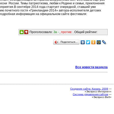
есни России. Темы патриотизма, любви к Родине и семье, преклонения
оприятия.В сентябре 2014 года стартует очередной, ставший уже
нию почетного гостя «Гринландии-2014» автора-исполнителя детских
е подробная информация на официальном сайте фестиваля:
Проголосовало:
За -
,
против:
. Общий рейтинг:
Поделиться…
Все новости раздела
Создание сайта: Казань, 2009
—
«Экспресс-Интернет»
Система управления сайтом
—
«Экспресс-Веб»