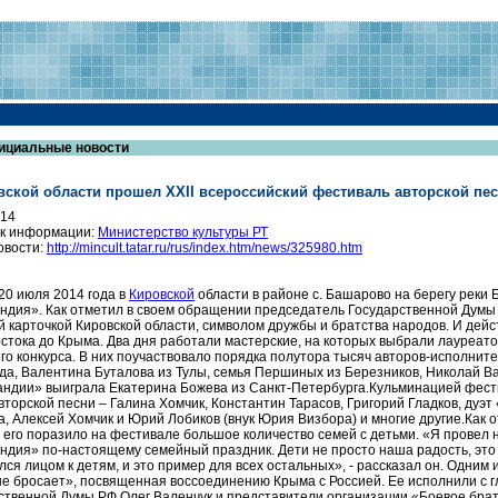
ициальные новости
вской области прошел ХХII всероссийский фестиваль авторской пе
014
к информации:
Министерство культуры РТ
овости:
http://mincult.tatar.ru/rus/index.htm/news/325980.htm
 20 июля 2014 года в
Кировской
области в районе с. Башарово на берегу реки
ндия». Как отметил в своем обращении председатель Государственной Думы
й карточкой Кировской области, символом дружбы и братства народов. И дейс
стока до Крыма. Два дня работали мастерские, на которых выбрали лауреатов
го конкурса. В них поучаствовало порядка полутора тысяч авторов-исполни
да, Валентина Буталова из Тулы, семья Першиных из Березников, Николай Ва
ндии» выиграла Екатерина Божева из Санкт-Петербурга.Кульминацией фестив
вторской песни – Галина Хомчик, Константин Тарасов, Григорий Гладков, дуэ
, Алексей Хомчик и Юрий Лобиков (внук Юрия Визбора) и многие другие.Как 
 его поразило на фестивале большое количество семей с детьми. «Я провел не
ндия» по-настоящему семейный праздник. Дети не просто наша радость, это 
лся лицом к детям, и это пример для всех остальных», - рассказал он. Одним
не бросает», посвященная воссоединению Крыма с Россией. Ее исполнили с 
ственной Думы РФ Олег Валенчук и представители организации «Боевое бра