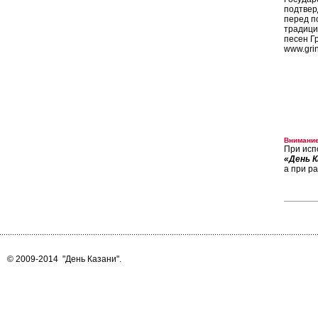
подтвер
перед п
традици
песен Г
www.gri
Внимание
При исп
«День К
а при р
© 2009-2014
"День Казани"
.