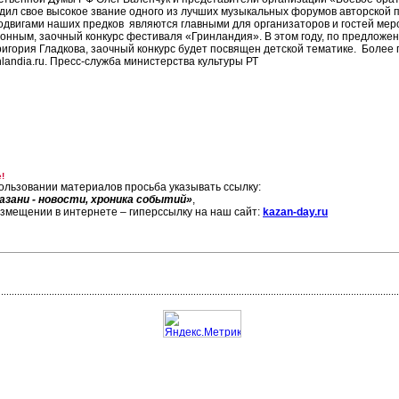
дил свое высокое звание одного из лучших музыкальных форумов авторской п
одвигами наших предков являются главными для организаторов и гостей мер
онным, заочный конкурс фестиваля «Гринландия». В этом году, по предложе
ригория Гладкова, заочный конкурс будет посвящен детской тематике. Боле
nlandia.ru. Пресс-служба министерства культуры РТ
!
ользовании материалов просьба указывать ссылку:
азани - новости, хроника событий»
,
азмещении в интернете – гиперссылку на наш сайт:
kazan-day.ru