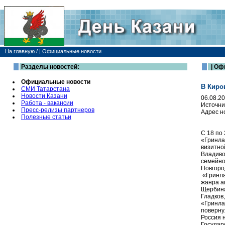
На главную
/
| Официальные новости
Разделы новостей:
| Оф
Официальные новости
В Киро
СМИ Татарстана
Новости Казани
06.08.2
Работа - вакансии
Источни
Пресс-релизы партнеров
Адрес н
Полезные статьи
С 18 по
«Гринла
визитно
Владиво
семейно
Новгоро
«Гринла
жанра а
Щербина
Гладков,
«Гринла
поверну
Россия 
Государ